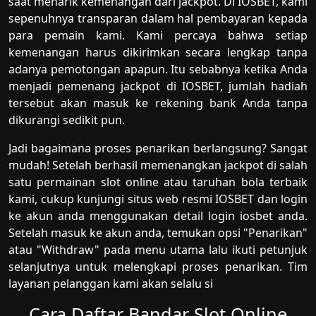
saat menarik kemenangan dari jackpot. Di IOSBET, kami
sepenuhnya transparan dalam hal pembayaran kepada
para pemain kami. Kami percaya bahwa setiap
kemenangan harus dikirimkan secara lengkap tanpa
adanya pemotongan apapun. Itu sebabnya ketika Anda
menjadi pemenang jackpot di IOSBET, jumlah hadiah
tersebut akan masuk ke rekening bank Anda tanpa
dikurangi sedikit pun.
Jadi bagaimana proses penarikan berlangsung? Sangat
mudah! Setelah berhasil memenangkan jackpot di salah
satu permainan slot online atau taruhan bola terbaik
kami, cukup kunjungi situs web resmi IOSBET dan login
ke akun anda menggunakan detail login iosbet anda.
Setelah masuk ke akun anda, temukan opsi "Penarikan"
atau "Withdraw" pada menu utama lalu ikuti petunjuk
selanjutnya untuk melengkapi proses penarikan. Tim
layanan pelanggan kami akan selalu si
Cara Daftar Bandar Slot Online