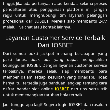
tinggi. Jika ada pertanyaan atau kendala selama proses
pendaftaran atau penggunaan platform ini, jangan
ragu untuk menghubungi tim layanan pelanggan
profesional dari IOSBET. Mereka siap membantu 24/7
melalui live chat atau kontak lainnya.
Layanan Customer Service Terbaik
Dari IOSBET
Dari semua bukti jackpot menang berapapun yang
pasti lunas, tidak ada yang dapat mengalahkan
keunggulan IOSBET. Dengan layanan customer service
terbaiknya, mereka selalu siap membantu para
member dalam setiap kesulitan yang dihadapi. Tidak
hanya itu, tersedia juga panduan lengkap tentang cara
daftar bandar slot online
IOSBET
dan tips serta trik
untuk memenangkan taruhan bola terbaik.
Jadi tunggu apa lagi? Segera login IOSBET dan rasakan