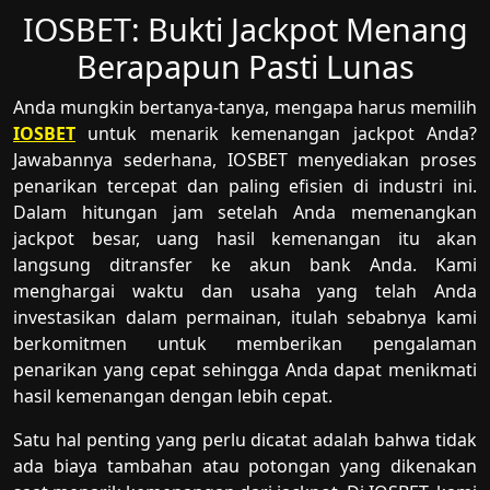
IOSBET: Bukti Jackpot Menang
Berapapun Pasti Lunas
Anda mungkin bertanya-tanya, mengapa harus memilih
IOSBET
untuk menarik kemenangan jackpot Anda?
Jawabannya sederhana, IOSBET menyediakan proses
penarikan tercepat dan paling efisien di industri ini.
Dalam hitungan jam setelah Anda memenangkan
jackpot besar, uang hasil kemenangan itu akan
langsung ditransfer ke akun bank Anda. Kami
menghargai waktu dan usaha yang telah Anda
investasikan dalam permainan, itulah sebabnya kami
berkomitmen untuk memberikan pengalaman
penarikan yang cepat sehingga Anda dapat menikmati
hasil kemenangan dengan lebih cepat.
Satu hal penting yang perlu dicatat adalah bahwa tidak
ada biaya tambahan atau potongan yang dikenakan