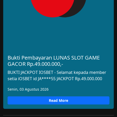
Bukti Pembayaran LUNAS SLOT GAME
GACOR Rp.49.000.000,-
BUKTI JACKPOT IOSBET - Selamat kepada member
setia iOSBET id JA****55 JACKPOT Rp.49.000.000
Senin, 03 Agustus 2026
Read More