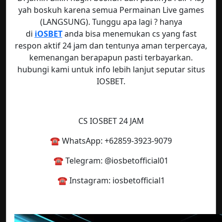
yah boskuh karena semua Permainan Live games
(LANGSUNG). Tunggu apa lagi ? hanya
di
iOSBET
anda bisa menemukan cs yang fast
respon aktif 24 jam dan tentunya aman terpercaya,
kemenangan berapapun pasti terbayarkan.
hubungi kami untuk info lebih lanjut seputar situs
IOSBET.
CS IOSBET 24 JAM
☎️ WhatsApp: +62859-3923-9079
☎️ Telegram: @iosbetofficial01
☎️ Instagram: iosbetofficial1