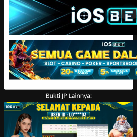
Bukti JP Lainnya: