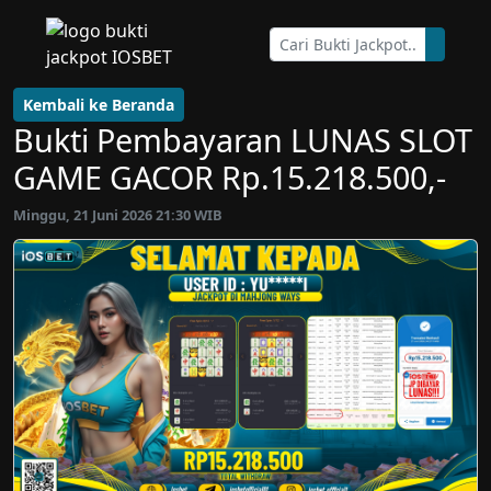
Kembali ke Beranda
Bukti Pembayaran LUNAS SLOT
GAME GACOR Rp.15.218.500,-
Minggu, 21 Juni 2026 21:30 WIB