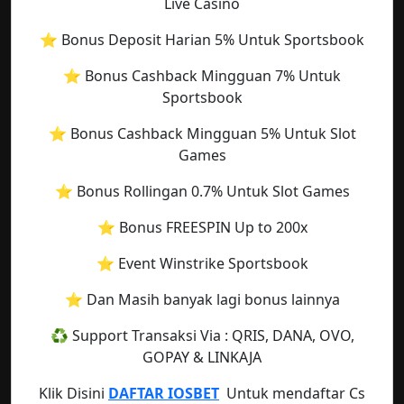
Live Casino
⭐️ Bonus Deposit Harian 5% Untuk Sportsbook
⭐️ Bonus Cashback Mingguan 7% Untuk
Sportsbook
⭐️ Bonus Cashback Mingguan 5% Untuk Slot
Games
⭐️ Bonus Rollingan 0.7% Untuk Slot Games
⭐️ Bonus FREESPIN Up to 200x
⭐️ Event Winstrike Sportsbook
⭐️ Dan Masih banyak lagi bonus lainnya
♻️ Support Transaksi Via : QRIS, DANA, OVO,
GOPAY & LINKAJA
Klik Disini
DAFTAR IOSBET
Untuk mendaftar Cs