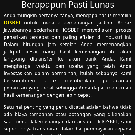
Berapapun Pasti Lunas
Anda mungkin bertanya-tanya, mengapa harus memilih
IOSBET
untuk menarik kemenangan jackpot Anda?
Jawabannya sederhana, IOSBET menyediakan proses
penarikan tercepat dan paling efisien di industri ini.
Dalam hitungan jam setelah Anda memenangkan
jackpot besar, uang hasil kemenangan itu akan
langsung ditransfer ke akun bank Anda. Kami
menghargai waktu dan usaha yang telah Anda
investasikan dalam permainan, itulah sebabnya kami
berkomitmen untuk memberikan pengalaman
penarikan yang cepat sehingga Anda dapat menikmati
hasil kemenangan dengan lebih cepat.
Satu hal penting yang perlu dicatat adalah bahwa tidak
ada biaya tambahan atau potongan yang dikenakan
saat menarik kemenangan dari jackpot. Di IOSBET, kami
sepenuhnya transparan dalam hal pembayaran kepada