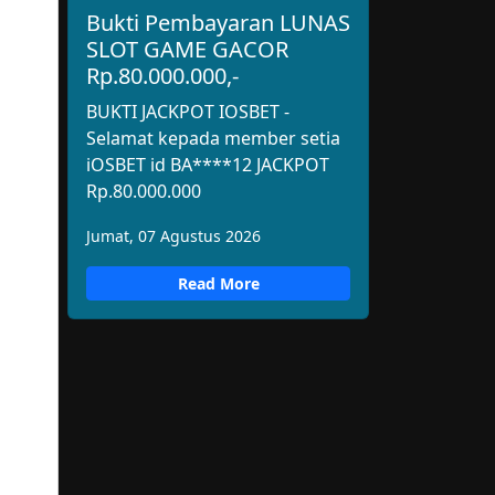
Bukti Pembayaran LUNAS
SLOT GAME GACOR
Rp.80.000.000,-
BUKTI JACKPOT IOSBET -
Selamat kepada member setia
iOSBET id BA****12 JACKPOT
Rp.80.000.000
Jumat, 07 Agustus 2026
Read More