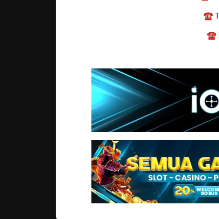
☎️ T
☎️ 