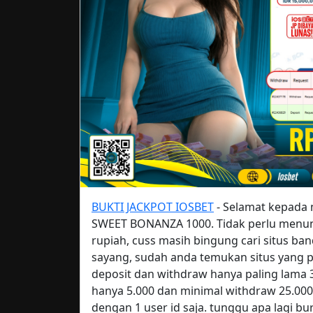
BUKTI JACKPOT IOSBET
- Selamat kepada 
SWEET BONANZA 1000. Tidak perlu menung
rupiah, cuss masih bingung cari situs ba
sayang, sudah anda temukan situs yang pa
deposit dan withdraw hanya paling lama 3
hanya 5.000 dan minimal withdraw 25.00
dengan 1 user id saja. tunggu apa lagi bu