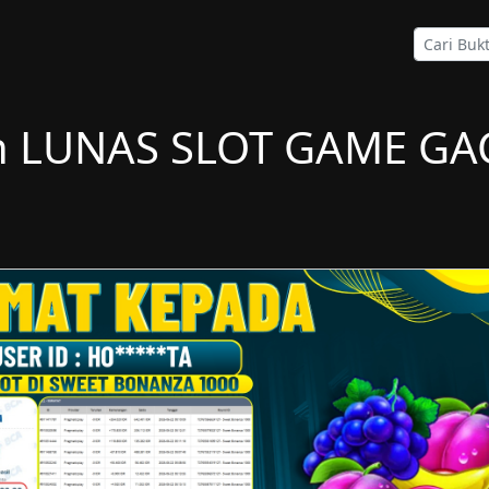
an LUNAS SLOT GAME G