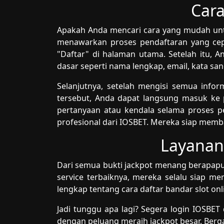
Cara
Apakah Anda mencari cara yang mudah untuk
menawarkan proses pendaftaran yang cep
"Daftar" di halaman utama. Setelah itu, 
dasar seperti nama lengkap, email, kata sa
Selanjutnya, setelah mengisi semua info
tersebut, Anda dapat langsung masuk ke p
pertanyaan atau kendala selama proses p
profesional dari IOSBET. Mereka siap memban
Layanan
Dari semua bukti jackpot menang berapapu
service terbaiknya, mereka selalu siap m
lengkap tentang cara daftar bandar slot on
Jadi tunggu apa lagi? Segera login IOSBE
dengan peluang meraih jackpot besar. Berg