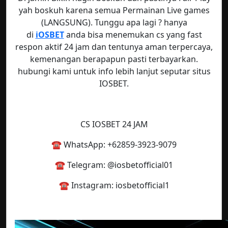
yah boskuh karena semua Permainan Live games
(LANGSUNG). Tunggu apa lagi ? hanya
di
iOSBET
anda bisa menemukan cs yang fast
respon aktif 24 jam dan tentunya aman terpercaya,
kemenangan berapapun pasti terbayarkan.
hubungi kami untuk info lebih lanjut seputar situs
IOSBET.
CS IOSBET 24 JAM
☎️ WhatsApp: +62859-3923-9079
☎️ Telegram: @iosbetofficial01
☎️ Instagram: iosbetofficial1