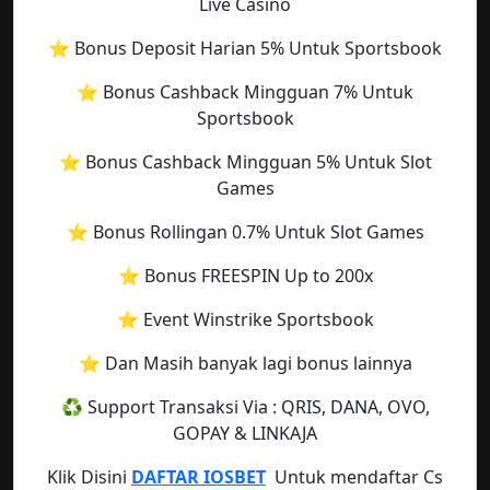
Live Casino
⭐️ Bonus Deposit Harian 5% Untuk Sportsbook
⭐️ Bonus Cashback Mingguan 7% Untuk
Sportsbook
⭐️ Bonus Cashback Mingguan 5% Untuk Slot
Games
⭐️ Bonus Rollingan 0.7% Untuk Slot Games
⭐️ Bonus FREESPIN Up to 200x
⭐️ Event Winstrike Sportsbook
⭐️ Dan Masih banyak lagi bonus lainnya
♻️ Support Transaksi Via : QRIS, DANA, OVO,
GOPAY & LINKAJA
Klik Disini
DAFTAR IOSBET
Untuk mendaftar Cs