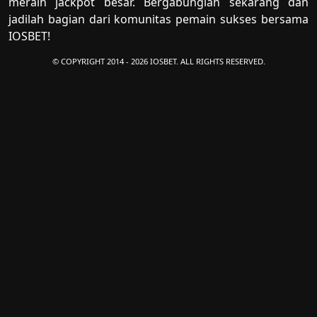
meraih jackpot besar. Bergabunglah sekarang dan
jadilah bagian dari komunitas pemain sukses bersama
IOSBET!
© COPYRIGHT 2014 - 2026 IOSBET. ALL RIGHTS RESERVED.