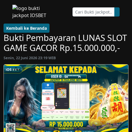
Kembali ke Beranda
Bukti Pembayaran LUNAS SLOT
GAME GACOR Rp.15.000.000,-
Senin, 22 Juni 2026 23:19 WIB