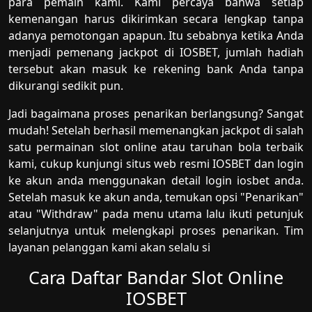
para pemain kami. Kami percaya bahwa setiap
kemenangan harus dikirimkan secara lengkap tanpa
adanya pemotongan apapun. Itu sebabnya ketika Anda
menjadi pemenang jackpot di IOSBET, jumlah hadiah
tersebut akan masuk ke rekening bank Anda tanpa
dikurangi sedikit pun.
Jadi bagaimana proses penarikan berlangsung? Sangat
mudah! Setelah berhasil memenangkan jackpot di salah
satu permainan slot online atau taruhan bola terbaik
kami, cukup kunjungi situs web resmi IOSBET dan login
ke akun anda menggunakan detail login iosbet anda.
Setelah masuk ke akun anda, temukan opsi "Penarikan"
atau "Withdraw" pada menu utama lalu ikuti petunjuk
selanjutnya untuk melengkapi proses penarikan. Tim
layanan pelanggan kami akan selalu si
Cara Daftar Bandar Slot Online
IOSBET