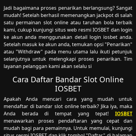
Jadi bagaimana proses penarikan berlangsung? Sangat
mudah! Setelah berhasil memenangkan jackpot di salah
satu permainan slot online atau taruhan bola terbaik
kami, cukup kunjungi situs web resmi IOSBET dan login
ke akun anda menggunakan detail login iosbet anda.
Setelah masuk ke akun anda, temukan opsi "Penarikan"
atau "Withdraw" pada menu utama lalu ikuti petunjuk
selanjutnya untuk melengkapi proses penarikan. Tim
layanan pelanggan kami akan selalu si
Cara Daftar Bandar Slot Online
IOSBET
Apakah Anda mencari cara yang mudah untuk
mendaftar di bandar slot online terbaik? Jika iya, maka
Anda berada di tempat yang tepat!
IOSBET
menawarkan proses pendaftaran yang cepat dan
mudah bagi para pemainnya. Untuk memulai, kunjungi
situs resmi IOSBET dan klik tombol "Daftar" di halaman