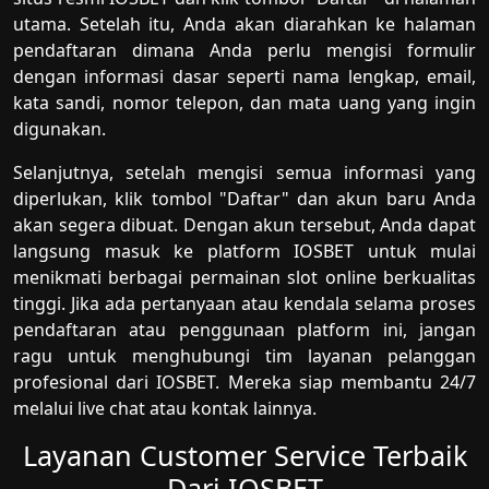
utama. Setelah itu, Anda akan diarahkan ke halaman
pendaftaran dimana Anda perlu mengisi formulir
dengan informasi dasar seperti nama lengkap, email,
kata sandi, nomor telepon, dan mata uang yang ingin
digunakan.
Selanjutnya, setelah mengisi semua informasi yang
diperlukan, klik tombol "Daftar" dan akun baru Anda
akan segera dibuat. Dengan akun tersebut, Anda dapat
langsung masuk ke platform IOSBET untuk mulai
menikmati berbagai permainan slot online berkualitas
tinggi. Jika ada pertanyaan atau kendala selama proses
pendaftaran atau penggunaan platform ini, jangan
ragu untuk menghubungi tim layanan pelanggan
profesional dari IOSBET. Mereka siap membantu 24/7
melalui live chat atau kontak lainnya.
Layanan Customer Service Terbaik
Dari IOSBET