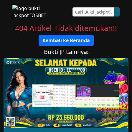
404 Artikel Tidak ditemukan!!
Kembali ke Beranda
Bukti JP Lainnya: