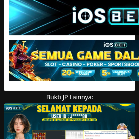
Bukti JP Lainnya: