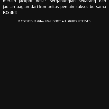
meraih jackpot besar. Bergabunglah sekarang dan
jadilah bagian dari komunitas pemain sukses bersama
IOSBET!
© COPYRIGHT 2014 - 2026 IOSBET. ALL RIGHTS RESERVED.