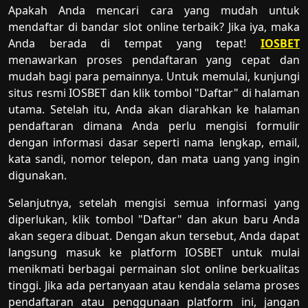
Apakah Anda mencari cara yang mudah untuk
mendaftar di bandar slot online terbaik? Jika iya, maka
Anda berada di tempat yang tepat!
IOSBET
menawarkan proses pendaftaran yang cepat dan
mudah bagi para pemainnya. Untuk memulai, kunjungi
situs resmi IOSBET dan klik tombol "Daftar" di halaman
utama. Setelah itu, Anda akan diarahkan ke halaman
pendaftaran dimana Anda perlu mengisi formulir
dengan informasi dasar seperti nama lengkap, email,
kata sandi, nomor telepon, dan mata uang yang ingin
digunakan.
Selanjutnya, setelah mengisi semua informasi yang
diperlukan, klik tombol "Daftar" dan akun baru Anda
akan segera dibuat. Dengan akun tersebut, Anda dapat
langsung masuk ke platform IOSBET untuk mulai
menikmati berbagai permainan slot online berkualitas
tinggi. Jika ada pertanyaan atau kendala selama proses
pendaftaran atau penggunaan platform ini, jangan