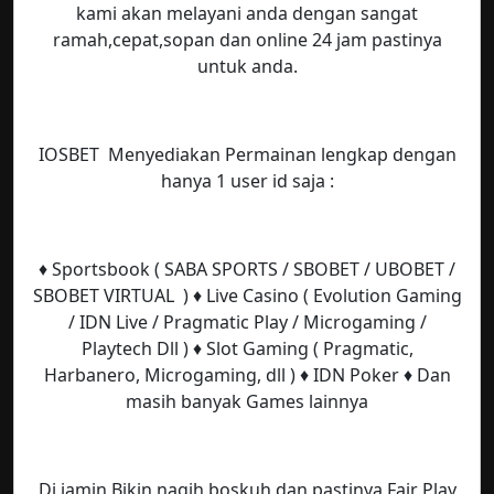
kami akan melayani anda dengan sangat
ramah,cepat,sopan dan online 24 jam pastinya
untuk anda.
IOSBET Menyediakan Permainan lengkap dengan
hanya 1 user id saja :
♦️ Sportsbook ( SABA SPORTS / SBOBET / UBOBET /
SBOBET VIRTUAL ) ♦️ Live Casino ( Evolution Gaming
/ IDN Live / Pragmatic Play / Microgaming /
Playtech Dll ) ♦️ Slot Gaming ( Pragmatic,
Harbanero, Microgaming, dll ) ♦️ IDN Poker ♦️ Dan
masih banyak Games lainnya
Di jamin Bikin nagih boskuh dan pastinya Fair Play