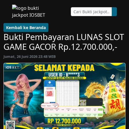
Kembali ke Beranda
Bukti Pembayaran LUNAS SLOT
GAME GACOR Rp.12.700.000,-
Jumat, 26 Juni 2026 23:48 WIB