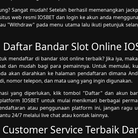
ung? Sangat mudah! Setelah berhasil memenangkan jackpot
 situs web resmi IOSBET dan login ke akun anda menggunak
au "Withdraw" pada menu utama lalu ikuti petunjuk sela
 Daftar Bandar Slot Online I
 mendaftar di bandar slot online terbaik? Jika iya, mak
at dan mudah bagi para pemainnya. Untuk memulai, kunj
Anda akan diarahkan ke halaman pendaftaran dimana And
ndi, nomor telepon, dan mata uang yang ingin digunakan.
rmasi yang diperlukan, klik tombol "Daftar" dan akun b
latform IOSBET untuk mulai menikmati berbagai permainan
endaftaran atau penggunaan platform ini, jangan ragu
tu 24/7 melalui live chat atau kontak lainnya.
 Customer Service Terbaik Dar