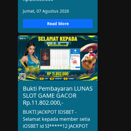
Jumat, 07 Agustus 2026
Read More
Bukti Pembayaran LUNAS
SLOT GAME GACOR
Rp.11.802.000,-
BUKTI JACKPOT IOSBET -
Selamat kepada member setia
iOSBET id SI*****12 JACKPOT