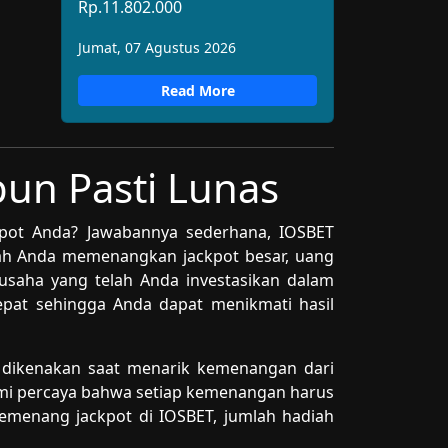
Rp.11.802.000
Jumat, 07 Agustus 2026
Read More
un Pasti Lunas
ot Anda? Jawabannya sederhana, IOSBET
telah Anda memenangkan jackpot besar, uang
usaha yang telah Anda investasikan dalam
pat sehingga Anda dapat menikmati hasil
g dikenakan saat menarik kemenangan dari
ami percaya bahwa setiap kemenangan harus
emenang jackpot di IOSBET, jumlah hadiah