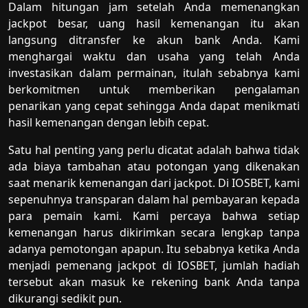
Dalam hitungan jam setelah Anda memenangkan
jackpot besar, uang hasil kemenangan itu akan
langsung ditransfer ke akun bank Anda. Kami
menghargai waktu dan usaha yang telah Anda
investasikan dalam permainan, itulah sebabnya kami
berkomitmen untuk memberikan pengalaman
penarikan yang cepat sehingga Anda dapat menikmati
hasil kemenangan dengan lebih cepat.
Satu hal penting yang perlu dicatat adalah bahwa tidak
ada biaya tambahan atau potongan yang dikenakan
saat menarik kemenangan dari jackpot. Di IOSBET, kami
sepenuhnya transparan dalam hal pembayaran kepada
para pemain kami. Kami percaya bahwa setiap
kemenangan harus dikirimkan secara lengkap tanpa
adanya pemotongan apapun. Itu sebabnya ketika Anda
menjadi pemenang jackpot di IOSBET, jumlah hadiah
tersebut akan masuk ke rekening bank Anda tanpa
dikurangi sedikit pun.