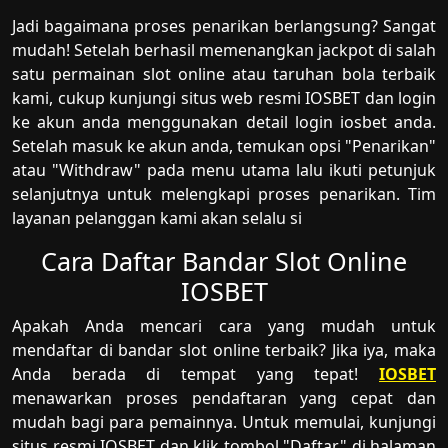
Jadi bagaimana proses penarikan berlangsung? Sangat
mudah! Setelah berhasil memenangkan jackpot di salah
satu permainan slot online atau taruhan bola terbaik
kami, cukup kunjungi situs web resmi IOSBET dan login
ke akun anda menggunakan detail login iosbet anda.
Setelah masuk ke akun anda, temukan opsi "Penarikan"
atau "Withdraw" pada menu utama lalu ikuti petunjuk
selanjutnya untuk melengkapi proses penarikan. Tim
layanan pelanggan kami akan selalu si
Cara Daftar Bandar Slot Online
IOSBET
Apakah Anda mencari cara yang mudah untuk
mendaftar di bandar slot online terbaik? Jika iya, maka
Anda berada di tempat yang tepat!
IOSBET
menawarkan proses pendaftaran yang cepat dan
mudah bagi para pemainnya. Untuk memulai, kunjungi
situs resmi IOSBET dan klik tombol "Daftar" di halaman