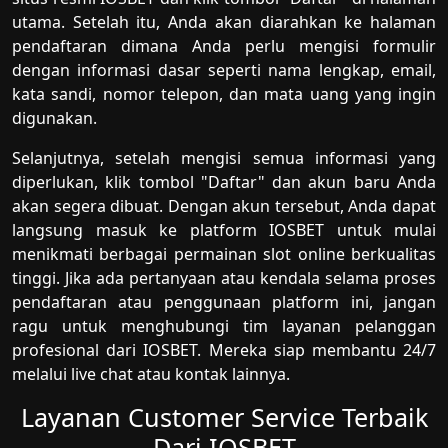
utama. Setelah itu, Anda akan diarahkan ke halaman
pendaftaran dimana Anda perlu mengisi formulir
dengan informasi dasar seperti nama lengkap, email,
kata sandi, nomor telepon, dan mata uang yang ingin
digunakan.
Selanjutnya, setelah mengisi semua informasi yang
diperlukan, klik tombol "Daftar" dan akun baru Anda
akan segera dibuat. Dengan akun tersebut, Anda dapat
langsung masuk ke platform IOSBET untuk mulai
menikmati berbagai permainan slot online berkualitas
tinggi. Jika ada pertanyaan atau kendala selama proses
pendaftaran atau penggunaan platform ini, jangan
ragu untuk menghubungi tim layanan pelanggan
profesional dari IOSBET. Mereka siap membantu 24/7
melalui live chat atau kontak lainnya.
Layanan Customer Service Terbaik
Dari IOSBET