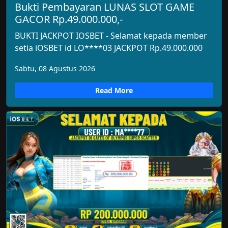
Bukti Pembayaran LUNAS SLOT GAME
GACOR Rp.49.000.000,-
BUKTI JACKPOT IOSBET - Selamat kepada member
setia iOSBET id LO****03 JACKPOT Rp.49.000.000
Sabtu, 08 Agustus 2026
Read More