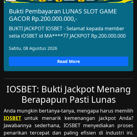
Bukti Pembayaran LUNAS SLOT GAME
GACOR Rp.200.000.000,-
BUKTI JACKPOT IOSBET - Selamat kepada member
setia iOSBET id MA****77 JACKPOT Rp.200.000.000
Sabtu, 08 Agustus 2026
Read More
IOSBET: Bukti Jackpot Menang
Berapapun Pasti Lunas
Anda mungkin bertanya-tanya, mengapa harus memilih
IOSBET
untuk menarik kemenangan jackpot Anda?
Jawabannya sederhana, IOSBET menyediakan proses
penarikan tercepat dan paling efisien di industri ini.