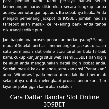
para pemain kami. Kami percaya bahwa setiap
kemenangan harus dikirimkan secara lengkap tanpa
adanya pemotongan apapun. Itu sebabnya ketika Anda
menjadi pemenang jackpot di IOSBET, jumlah hadiah
tersebut akan masuk ke rekening bank Anda tanpa
dikurangi sedikit pun.
Jadi bagaimana proses penarikan berlangsung? Sangat
mudah! Setelah berhasil memenangkan jackpot di salah
satu permainan slot online atau taruhan bola terbaik
kami, cukup kunjungi situs web resmi IOSBET dan login
ke akun anda menggunakan detail login iosbet anda.
Setelah masuk ke akun anda, temukan opsi "Penarikan"
atau "Withdraw" pada menu utama lalu ikuti petunjuk
selanjutnya untuk melengkapi proses penarikan. Tim
layanan pelanggan kami akan selalu si
Cara Daftar Bandar Slot Online
IOSBET