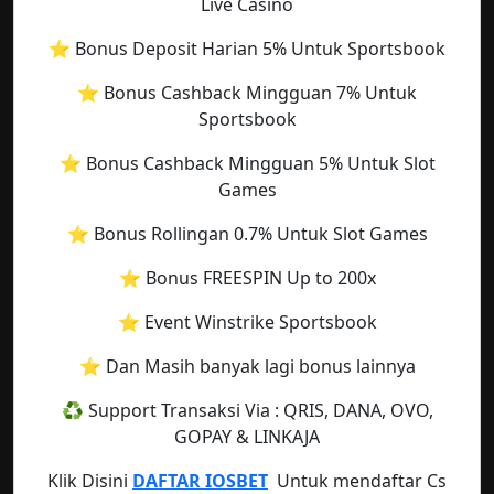
Live Casino
⭐️ Bonus Deposit Harian 5% Untuk Sportsbook
⭐️ Bonus Cashback Mingguan 7% Untuk
Sportsbook
⭐️ Bonus Cashback Mingguan 5% Untuk Slot
Games
⭐️ Bonus Rollingan 0.7% Untuk Slot Games
⭐️ Bonus FREESPIN Up to 200x
⭐️ Event Winstrike Sportsbook
⭐️ Dan Masih banyak lagi bonus lainnya
♻️ Support Transaksi Via : QRIS, DANA, OVO,
GOPAY & LINKAJA
Klik Disini
DAFTAR IOSBET
Untuk mendaftar Cs