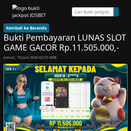
Kembali ke Beranda
Bukti Pembayaran LUNAS SLOT
GAME GACOR Rp.11.505.000,-
Jumat, 19 Juni 2026 02:57 WIB