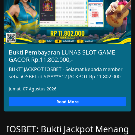
Bukti Pembayaran LUNAS SLOT GAME
GACOR Rp.11.802.000,-
BUKTI JACKPOT IOSBET - Selamat kepada member
setia iOSBET id SI*****12 JACKPOT Rp.11.802.000
Jumat, 07 Agustus 2026
Read More
IOSBET: Bukti Jackpot Menang