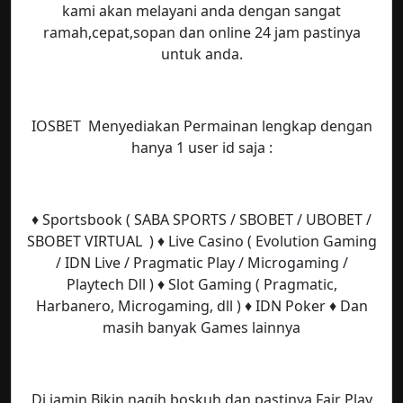
kami akan melayani anda dengan sangat
ramah,cepat,sopan dan online 24 jam pastinya
untuk anda.
IOSBET Menyediakan Permainan lengkap dengan
hanya 1 user id saja :
♦️ Sportsbook ( SABA SPORTS / SBOBET / UBOBET /
SBOBET VIRTUAL ) ♦️ Live Casino ( Evolution Gaming
/ IDN Live / Pragmatic Play / Microgaming /
Playtech Dll ) ♦️ Slot Gaming ( Pragmatic,
Harbanero, Microgaming, dll ) ♦️ IDN Poker ♦️ Dan
masih banyak Games lainnya
Di jamin Bikin nagih boskuh dan pastinya Fair Play