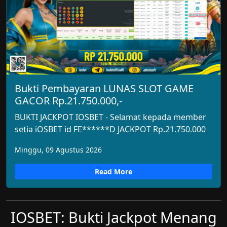
Bukti Pembayaran LUNAS SLOT GAME
GACOR Rp.21.750.000,-
BUKTI JACKPOT IOSBET - Selamat kepada member
setia iOSBET id FE******D JACKPOT Rp.21.750.000
Minggu, 09 Agustus 2026
Read More
IOSBET: Bukti Jackpot Menang