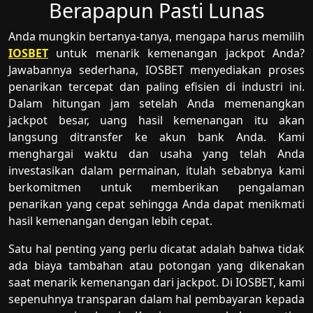
Berapapun Pasti Lunas
Anda mungkin bertanya-tanya, mengapa harus memilih
IOSBET
untuk menarik kemenangan jackpot Anda?
Jawabannya sederhana, IOSBET menyediakan proses
penarikan tercepat dan paling efisien di industri ini.
Dalam hitungan jam setelah Anda memenangkan
jackpot besar, uang hasil kemenangan itu akan
langsung ditransfer ke akun bank Anda. Kami
menghargai waktu dan usaha yang telah Anda
investasikan dalam permainan, itulah sebabnya kami
berkomitmen untuk memberikan pengalaman
penarikan yang cepat sehingga Anda dapat menikmati
hasil kemenangan dengan lebih cepat.
Satu hal penting yang perlu dicatat adalah bahwa tidak
ada biaya tambahan atau potongan yang dikenakan
saat menarik kemenangan dari jackpot. Di IOSBET, kami
sepenuhnya transparan dalam hal pembayaran kepada