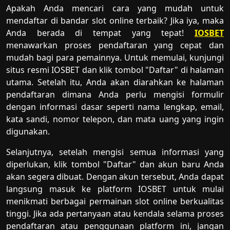
Apakah Anda mencari cara yang mudah untuk
mendaftar di bandar slot online terbaik? Jika iya, maka
Anda berada di tempat yang tepat!
IOSBET
menawarkan proses pendaftaran yang cepat dan
mudah bagi para pemainnya. Untuk memulai, kunjungi
situs resmi IOSBET dan klik tombol "Daftar" di halaman
utama. Setelah itu, Anda akan diarahkan ke halaman
pendaftaran dimana Anda perlu mengisi formulir
dengan informasi dasar seperti nama lengkap, email,
kata sandi, nomor telepon, dan mata uang yang ingin
digunakan.
Selanjutnya, setelah mengisi semua informasi yang
diperlukan, klik tombol "Daftar" dan akun baru Anda
akan segera dibuat. Dengan akun tersebut, Anda dapat
langsung masuk ke platform IOSBET untuk mulai
menikmati berbagai permainan slot online berkualitas
tinggi. Jika ada pertanyaan atau kendala selama proses
pendaftaran atau penggunaan platform ini, jangan