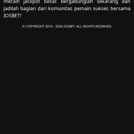
meraih jackpot besar. Bergabunglah sekarang dan
jadilah bagian dari komunitas pemain sukses bersama
IOSBET!
© COPYRIGHT 2014 - 2026 IOSBET. ALL RIGHTS RESERVED.