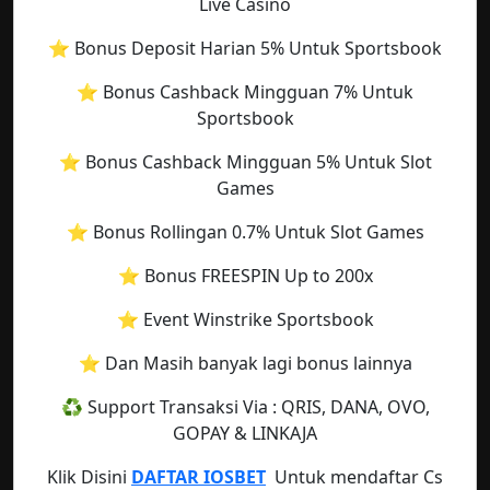
Live Casino
⭐️ Bonus Deposit Harian 5% Untuk Sportsbook
⭐️ Bonus Cashback Mingguan 7% Untuk
Sportsbook
⭐️ Bonus Cashback Mingguan 5% Untuk Slot
Games
⭐️ Bonus Rollingan 0.7% Untuk Slot Games
⭐️ Bonus FREESPIN Up to 200x
⭐️ Event Winstrike Sportsbook
⭐️ Dan Masih banyak lagi bonus lainnya
♻️ Support Transaksi Via : QRIS, DANA, OVO,
GOPAY & LINKAJA
Klik Disini
DAFTAR IOSBET
Untuk mendaftar Cs