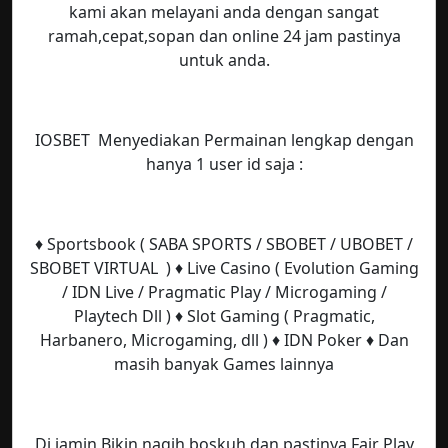
kami akan melayani anda dengan sangat
ramah,cepat,sopan dan online 24 jam pastinya
untuk anda.
IOSBET Menyediakan Permainan lengkap dengan
hanya 1 user id saja :
♦️ Sportsbook ( SABA SPORTS / SBOBET / UBOBET /
SBOBET VIRTUAL ) ♦️ Live Casino ( Evolution Gaming
/ IDN Live / Pragmatic Play / Microgaming /
Playtech Dll ) ♦️ Slot Gaming ( Pragmatic,
Harbanero, Microgaming, dll ) ♦️ IDN Poker ♦️ Dan
masih banyak Games lainnya
Di jamin Bikin nagih boskuh dan pastinya Fair Play