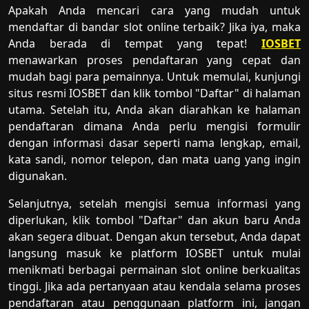
Apakah Anda mencari cara yang mudah untuk
mendaftar di bandar slot online terbaik? Jika iya, maka
Anda berada di tempat yang tepat!
IOSBET
menawarkan proses pendaftaran yang cepat dan
mudah bagi para pemainnya. Untuk memulai, kunjungi
situs resmi IOSBET dan klik tombol "Daftar" di halaman
utama. Setelah itu, Anda akan diarahkan ke halaman
pendaftaran dimana Anda perlu mengisi formulir
dengan informasi dasar seperti nama lengkap, email,
kata sandi, nomor telepon, dan mata uang yang ingin
digunakan.
Selanjutnya, setelah mengisi semua informasi yang
diperlukan, klik tombol "Daftar" dan akun baru Anda
akan segera dibuat. Dengan akun tersebut, Anda dapat
langsung masuk ke platform IOSBET untuk mulai
menikmati berbagai permainan slot online berkualitas
tinggi. Jika ada pertanyaan atau kendala selama proses
pendaftaran atau penggunaan platform ini, jangan