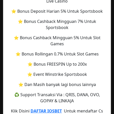
Live Casino
⭐️ Bonus Deposit Harian 5% Untuk Sportsbook
⭐️ Bonus Cashback Mingguan 7% Untuk
Sportsbook
⭐️ Bonus Cashback Mingguan 5% Untuk Slot
Games
⭐️ Bonus Rollingan 0.7% Untuk Slot Games
⭐️ Bonus FREESPIN Up to 200x
⭐️ Event Winstrike Sportsbook
⭐️ Dan Masih banyak lagi bonus lainnya
♻️ Support Transaksi Via : QRIS, DANA, OVO,
GOPAY & LINKAJA
Klik Disini
DAFTAR IOSBET
Untuk mendaftar Cs