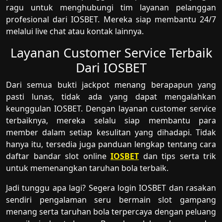
ragu untuk menghubungi tim layanan pelanggan
profesional dari IOSBET. Mereka siap membantu 24/7
melalui live chat atau kontak lainnya.
Layanan Customer Service Terbaik
Dari IOSBET
Dari semua bukti jackpot menang berapapun yang
pasti lunas, tidak ada yang dapat mengalahkan
keunggulan IOSBET. Dengan layanan customer service
terbaiknya, mereka selalu siap membantu para
member dalam setiap kesulitan yang dihadapi. Tidak
hanya itu, tersedia juga panduan lengkap tentang cara
daftar bandar slot online
IOSBET
dan tips serta trik
untuk memenangkan taruhan bola terbaik.
Jadi tunggu apa lagi? Segera login IOSBET dan rasakan
sendiri pengalaman seru bermain slot gampang
menang serta taruhan bola terpercaya dengan peluang