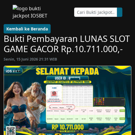
Kembali ke Beranda
Bukti Pembayaran LUNAS SLOT
GAME GACOR Rp.10.711.000,-
Senin, 15 Juni 2026 21:31 WIB