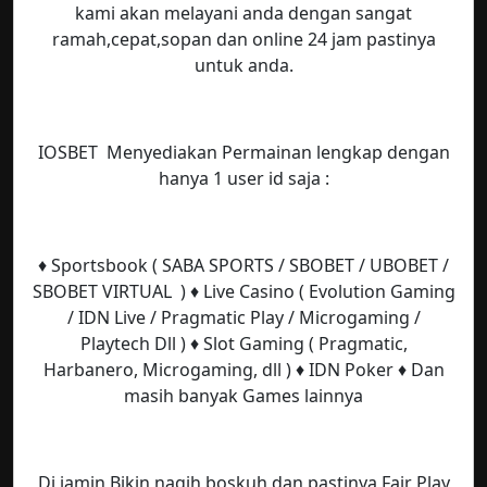
kami akan melayani anda dengan sangat
ramah,cepat,sopan dan online 24 jam pastinya
untuk anda.
IOSBET Menyediakan Permainan lengkap dengan
hanya 1 user id saja :
♦️ Sportsbook ( SABA SPORTS / SBOBET / UBOBET /
SBOBET VIRTUAL ) ♦️ Live Casino ( Evolution Gaming
/ IDN Live / Pragmatic Play / Microgaming /
Playtech Dll ) ♦️ Slot Gaming ( Pragmatic,
Harbanero, Microgaming, dll ) ♦️ IDN Poker ♦️ Dan
masih banyak Games lainnya
Di jamin Bikin nagih boskuh dan pastinya Fair Play