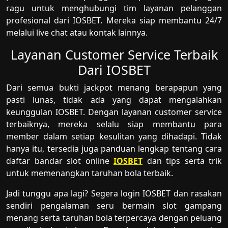
ragu untuk menghubungi tim layanan pelanggan
profesional dari IOSBET. Mereka siap membantu 24/7
melalui live chat atau kontak lainnya.
Layanan Customer Service Terbaik
Dari IOSBET
Dari semua bukti jackpot menang berapapun yang
pasti lunas, tidak ada yang dapat mengalahkan
keunggulan IOSBET. Dengan layanan customer service
terbaiknya, mereka selalu siap membantu para
member dalam setiap kesulitan yang dihadapi. Tidak
hanya itu, tersedia juga panduan lengkap tentang cara
daftar bandar slot online
IOSBET
dan tips serta trik
untuk memenangkan taruhan bola terbaik.
Jadi tunggu apa lagi? Segera login IOSBET dan rasakan
sendiri pengalaman seru bermain slot gampang
menang serta taruhan bola terpercaya dengan peluang