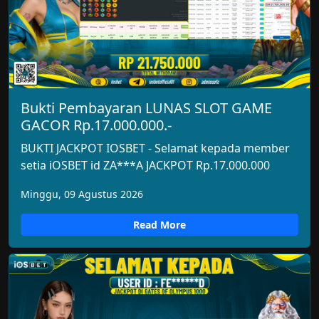
Bukti Pembayaran LUNAS SLOT GAME
GACOR Rp.17.000.000.-
BUKTI JACKPOT IOSBET - Selamat kepada member
setia iOSBET id ZA***A JACKPOT Rp.17.000.000
Minggu, 09 Agustus 2026
Read More