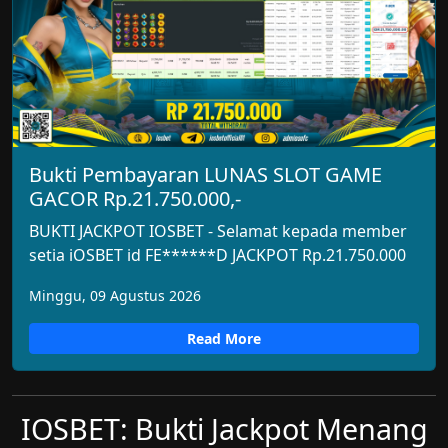
Bukti Pembayaran LUNAS SLOT GAME
GACOR Rp.21.750.000,-
BUKTI JACKPOT IOSBET - Selamat kepada member
setia iOSBET id FE******D JACKPOT Rp.21.750.000
Minggu, 09 Agustus 2026
Read More
IOSBET: Bukti Jackpot Menang