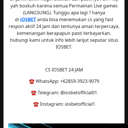
yah boskuh karena semua Permainan Live games
(LANGSUNG). Tunggu apa lagi ? hanya
di
iOSBET
anda bisa menemukan cs yang fast
respon aktif 24 jam dan tentunya aman terpercaya,
kemenangan berapapun pasti terbayarkan.
hubungi kami untuk info lebih lanjut seputar situs
IOSBET.
CS IOSBET 24 JAM
☎️ WhatsApp: +62859-3923-9079
☎️ Telegram: @iosbetofficial01
☎️ Instagram: iosbetofficial1