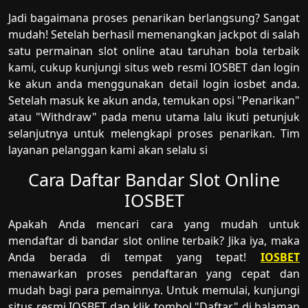
Jadi bagaimana proses penarikan berlangsung? Sangat
mudah! Setelah berhasil memenangkan jackpot di salah
satu permainan slot online atau taruhan bola terbaik
kami, cukup kunjungi situs web resmi IOSBET dan login
ke akun anda menggunakan detail login iosbet anda.
Setelah masuk ke akun anda, temukan opsi "Penarikan"
atau "Withdraw" pada menu utama lalu ikuti petunjuk
selanjutnya untuk melengkapi proses penarikan. Tim
layanan pelanggan kami akan selalu si
Cara Daftar Bandar Slot Online
IOSBET
Apakah Anda mencari cara yang mudah untuk
mendaftar di bandar slot online terbaik? Jika iya, maka
Anda berada di tempat yang tepat!
IOSBET
menawarkan proses pendaftaran yang cepat dan
mudah bagi para pemainnya. Untuk memulai, kunjungi
situs resmi IOSBET dan klik tombol "Daftar" di halaman