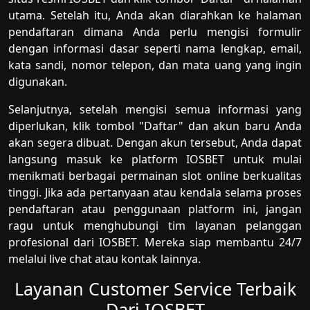
utama. Setelah itu, Anda akan diarahkan ke halaman
pendaftaran dimana Anda perlu mengisi formulir
dengan informasi dasar seperti nama lengkap, email,
kata sandi, nomor telepon, dan mata uang yang ingin
digunakan.
Selanjutnya, setelah mengisi semua informasi yang
diperlukan, klik tombol "Daftar" dan akun baru Anda
akan segera dibuat. Dengan akun tersebut, Anda dapat
langsung masuk ke platform IOSBET untuk mulai
menikmati berbagai permainan slot online berkualitas
tinggi. Jika ada pertanyaan atau kendala selama proses
pendaftaran atau penggunaan platform ini, jangan
ragu untuk menghubungi tim layanan pelanggan
profesional dari IOSBET. Mereka siap membantu 24/7
melalui live chat atau kontak lainnya.
Layanan Customer Service Terbaik
Dari IOSBET