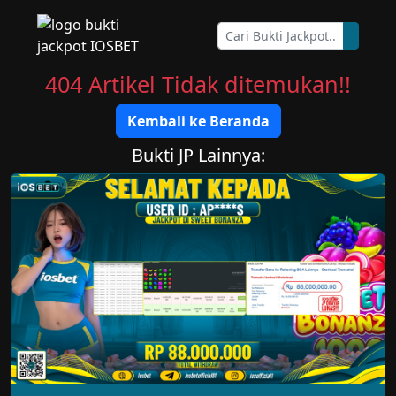
404 Artikel Tidak ditemukan!!
Kembali ke Beranda
Bukti JP Lainnya: