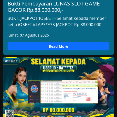
Bukti Pembayaran LUNAS SLOT GAME
GACOR Rp.88.000.000,-
BUKTI JACKPOT IOSBET - Selamat kepada member
setia iOSBET id AP****S JACKPOT Rp.88.000.000
Jumat, 07 Agustus 2026
Read More