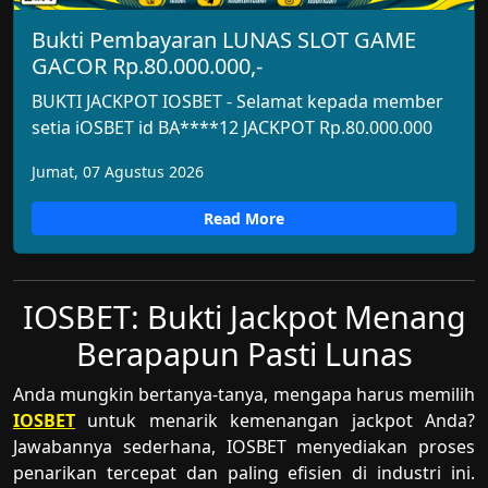
Bukti Pembayaran LUNAS SLOT GAME
GACOR Rp.80.000.000,-
BUKTI JACKPOT IOSBET - Selamat kepada member
setia iOSBET id BA****12 JACKPOT Rp.80.000.000
Jumat, 07 Agustus 2026
Read More
IOSBET: Bukti Jackpot Menang
Berapapun Pasti Lunas
Anda mungkin bertanya-tanya, mengapa harus memilih
IOSBET
untuk menarik kemenangan jackpot Anda?
Jawabannya sederhana, IOSBET menyediakan proses
penarikan tercepat dan paling efisien di industri ini.