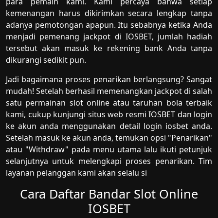
para pemain kami. Kami percaya bahwa setiap
kemenangan harus dikirimkan secara lengkap tanpa
adanya pemotongan apapun. Itu sebabnya ketika Anda
menjadi pemenang jackpot di IOSBET, jumlah hadiah
tersebut akan masuk ke rekening bank Anda tanpa
dikurangi sedikit pun.
Jadi bagaimana proses penarikan berlangsung? Sangat
mudah! Setelah berhasil memenangkan jackpot di salah
satu permainan slot online atau taruhan bola terbaik
kami, cukup kunjungi situs web resmi IOSBET dan login
ke akun anda menggunakan detail login iosbet anda.
Setelah masuk ke akun anda, temukan opsi "Penarikan"
atau "Withdraw" pada menu utama lalu ikuti petunjuk
selanjutnya untuk melengkapi proses penarikan. Tim
layanan pelanggan kami akan selalu si
Cara Daftar Bandar Slot Online
IOSBET