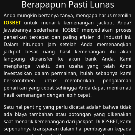
Berapapun Pasti Lunas
Anda mungkin bertanya-tanya, mengapa harus memilih
IOSBET
untuk menarik kemenangan jackpot Anda?
Jawabannya sederhana, IOSBET menyediakan proses
penarikan tercepat dan paling efisien di industri ini.
Dalam hitungan jam setelah Anda memenangkan
jackpot besar, uang hasil kemenangan itu akan
langsung ditransfer ke akun bank Anda. Kami
menghargai waktu dan usaha yang telah Anda
investasikan dalam permainan, itulah sebabnya kami
berkomitmen untuk memberikan pengalaman
penarikan yang cepat sehingga Anda dapat menikmati
hasil kemenangan dengan lebih cepat.
Satu hal penting yang perlu dicatat adalah bahwa tidak
ada biaya tambahan atau potongan yang dikenakan
saat menarik kemenangan dari jackpot. Di IOSBET, kami
sepenuhnya transparan dalam hal pembayaran kepada