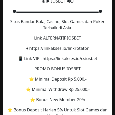
✠ ► IOSBET ◄✠
●▬▬▬▬▬▬▬▬▬▬▬▬▬▬▬▬▬▬▬▬●
Situs Bandar Bola, Casino, Slot Games dan Poker
Terbaik di Asia.
Link ALTERNATIF IOSBET
♦️ https://linkakses.io/linkrotator
📱 Link VIP : https://linkakses.io/csiosbet
PROMO BONUS IOSBET
⭐️ Minimal Deposit Rp 5.000,-
⭐️ Minimal Withdraw Rp 25.000,-
⭐️ Bonus New Member 20%
⭐️ Bonus Deposit Harian 5% Untuk Slot Games dan