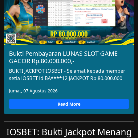
Bukti Pembayaran LUNAS SLOT GAME
GACOR Rp.80.000.000,-
BUKTI JACKPOT IOSBET - Selamat kepada member
setia iOSBET id BA****12 JACKPOT Rp.80.000.000
Jumat, 07 Agustus 2026
Read More
IOSBET: Bukti Jackpot Menang