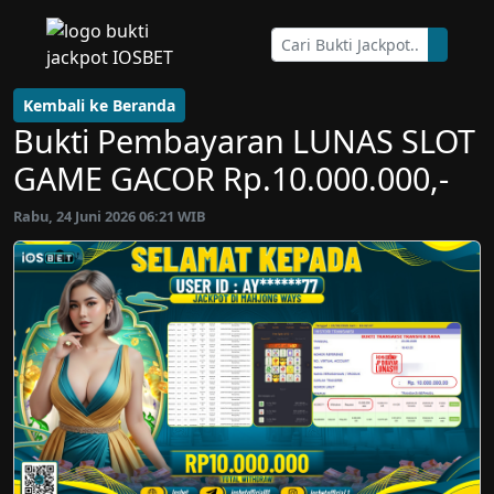
Kembali ke Beranda
Bukti Pembayaran LUNAS SLOT
GAME GACOR Rp.10.000.000,-
Rabu, 24 Juni 2026 06:21 WIB