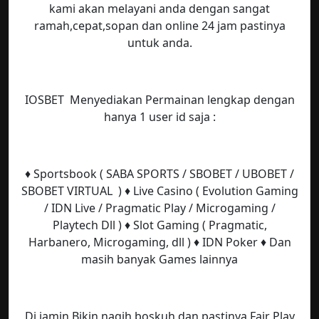
kami akan melayani anda dengan sangat
ramah,cepat,sopan dan online 24 jam pastinya
untuk anda.
IOSBET Menyediakan Permainan lengkap dengan
hanya 1 user id saja :
♦️ Sportsbook ( SABA SPORTS / SBOBET / UBOBET /
SBOBET VIRTUAL ) ♦️ Live Casino ( Evolution Gaming
/ IDN Live / Pragmatic Play / Microgaming /
Playtech Dll ) ♦️ Slot Gaming ( Pragmatic,
Harbanero, Microgaming, dll ) ♦️ IDN Poker ♦️ Dan
masih banyak Games lainnya
Di jamin Bikin nagih boskuh dan pastinya Fair Play