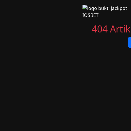
404 Arti