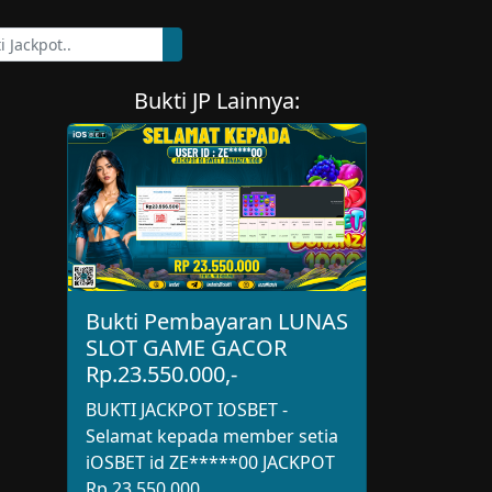
Bukti JP Lainnya:
Bukti Pembayaran LUNAS
SLOT GAME GACOR
Rp.23.550.000,-
BUKTI JACKPOT IOSBET -
Selamat kepada member setia
iOSBET id ZE*****00 JACKPOT
Rp.23.550.000