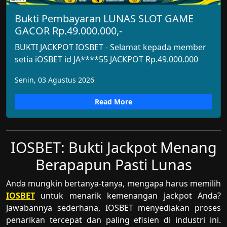
Bukti Pembayaran LUNAS SLOT GAME
GACOR Rp.49.000.000,-
BUKTI JACKPOT IOSBET - Selamat kepada member
setia iOSBET id JA****55 JACKPOT Rp.49.000.000
Senin, 03 Agustus 2026
Read More
IOSBET: Bukti Jackpot Menang
Berapapun Pasti Lunas
Anda mungkin bertanya-tanya, mengapa harus memilih
IOSBET
untuk menarik kemenangan jackpot Anda?
Jawabannya sederhana, IOSBET menyediakan proses
penarikan tercepat dan paling efisien di industri ini.