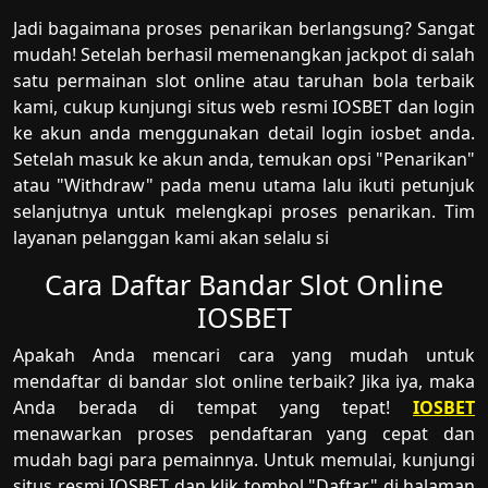
Jadi bagaimana proses penarikan berlangsung? Sangat
mudah! Setelah berhasil memenangkan jackpot di salah
satu permainan slot online atau taruhan bola terbaik
kami, cukup kunjungi situs web resmi IOSBET dan login
ke akun anda menggunakan detail login iosbet anda.
Setelah masuk ke akun anda, temukan opsi "Penarikan"
atau "Withdraw" pada menu utama lalu ikuti petunjuk
selanjutnya untuk melengkapi proses penarikan. Tim
layanan pelanggan kami akan selalu si
Cara Daftar Bandar Slot Online
IOSBET
Apakah Anda mencari cara yang mudah untuk
mendaftar di bandar slot online terbaik? Jika iya, maka
Anda berada di tempat yang tepat!
IOSBET
menawarkan proses pendaftaran yang cepat dan
mudah bagi para pemainnya. Untuk memulai, kunjungi
situs resmi IOSBET dan klik tombol "Daftar" di halaman