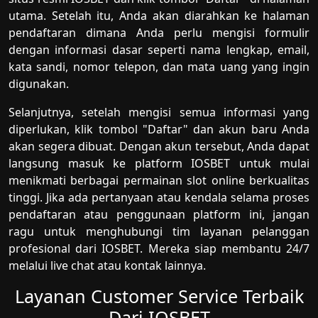
utama. Setelah itu, Anda akan diarahkan ke halaman
pendaftaran dimana Anda perlu mengisi formulir
dengan informasi dasar seperti nama lengkap, email,
kata sandi, nomor telepon, dan mata uang yang ingin
digunakan.
Selanjutnya, setelah mengisi semua informasi yang
diperlukan, klik tombol "Daftar" dan akun baru Anda
akan segera dibuat. Dengan akun tersebut, Anda dapat
langsung masuk ke platform IOSBET untuk mulai
menikmati berbagai permainan slot online berkualitas
tinggi. Jika ada pertanyaan atau kendala selama proses
pendaftaran atau penggunaan platform ini, jangan
ragu untuk menghubungi tim layanan pelanggan
profesional dari IOSBET. Mereka siap membantu 24/7
melalui live chat atau kontak lainnya.
Layanan Customer Service Terbaik
Dari IOSBET