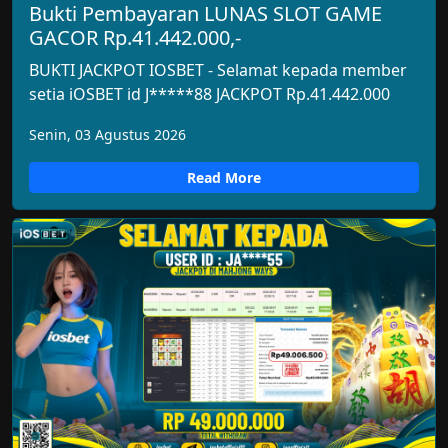
Bukti Pembayaran LUNAS SLOT GAME
GACOR Rp.41.442.000,-
BUKTI JACKPOT IOSBET - Selamat kepada member
setia iOSBET id J*****88 JACKPOT Rp.41.442.000
Senin, 03 Agustus 2026
Read More