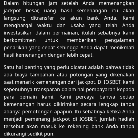
Dalam hitungan jam setelah Anda memenangkan
jackpot besar, uang hasil kemenangan itu akan
langsung ditransfer ke akun bank Anda. Kami
menghargai waktu dan usaha yang telah Anda
investasikan dalam permainan, itulah sebabnya kami
berkomitmen untuk memberikan pengalaman
penarikan yang cepat sehingga Anda dapat menikmati
hasil kemenangan dengan lebih cepat.
Satu hal penting yang perlu dicatat adalah bahwa tidak
ada biaya tambahan atau potongan yang dikenakan
saat menarik kemenangan dari jackpot. Di IOSBET, kami
sepenuhnya transparan dalam hal pembayaran kepada
para pemain kami. Kami percaya bahwa setiap
kemenangan harus dikirimkan secara lengkap tanpa
adanya pemotongan apapun. Itu sebabnya ketika Anda
menjadi pemenang jackpot di IOSBET, jumlah hadiah
tersebut akan masuk ke rekening bank Anda tanpa
dikurangi sedikit pun.