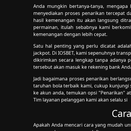
Anda mungkin bertanya-tanya, mengapa
menyediakan proses penarikan tercepat dan
hasil kemenangan itu akan langsung ditr
permainan, itulah sebabnya kami berkom
kemenangan dengan lebih cepat.
Satu hal penting yang perlu dicatat ada
jackpot. Di IOSBET, kami sepenuhnya tran
dikirimkan secara lengkap tanpa adanya 
tersebut akan masuk ke rekening bank Anda
Jadi bagaimana proses penarikan berlangs
taruhan bola terbaik kami, cukup kunjungi
ke akun anda, temukan opsi "Penarikan" at
Tim layanan pelanggan kami akan selalu si
Cara
Apakah Anda mencari cara yang mudah untuk