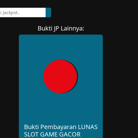
Bukti JP Lainnya:
Bukti Pembayaran LUNAS
SLOT GAME GACOR