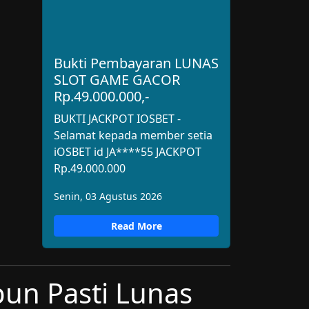
Bukti Pembayaran LUNAS
SLOT GAME GACOR
Rp.49.000.000,-
BUKTI JACKPOT IOSBET -
Selamat kepada member setia
iOSBET id JA****55 JACKPOT
Rp.49.000.000
Senin, 03 Agustus 2026
Read More
un Pasti Lunas