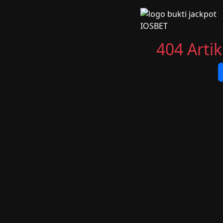
404 Arti