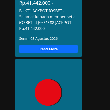
Rp.41.442.000,-
BUKTI JACKPOT IOSBET -
Selamat kepada member setia
iOSBET id J*****88 JACKPOT
Rp.41.442.000
Senin, 03 Agustus 2026
Read More