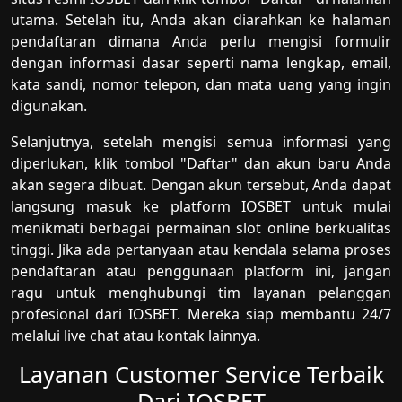
utama. Setelah itu, Anda akan diarahkan ke halaman
pendaftaran dimana Anda perlu mengisi formulir
dengan informasi dasar seperti nama lengkap, email,
kata sandi, nomor telepon, dan mata uang yang ingin
digunakan.
Selanjutnya, setelah mengisi semua informasi yang
diperlukan, klik tombol "Daftar" dan akun baru Anda
akan segera dibuat. Dengan akun tersebut, Anda dapat
langsung masuk ke platform IOSBET untuk mulai
menikmati berbagai permainan slot online berkualitas
tinggi. Jika ada pertanyaan atau kendala selama proses
pendaftaran atau penggunaan platform ini, jangan
ragu untuk menghubungi tim layanan pelanggan
profesional dari IOSBET. Mereka siap membantu 24/7
melalui live chat atau kontak lainnya.
Layanan Customer Service Terbaik
Dari IOSBET