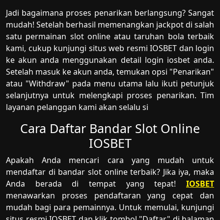
Jadi bagaimana proses penarikan berlangsung? Sangat
mudah! Setelah berhasil memenangkan jackpot di salah
satu permainan slot online atau taruhan bola terbaik
kami, cukup kunjungi situs web resmi IOSBET dan login
ke akun anda menggunakan detail login iosbet anda.
Setelah masuk ke akun anda, temukan opsi "Penarikan"
atau "Withdraw" pada menu utama lalu ikuti petunjuk
selanjutnya untuk melengkapi proses penarikan. Tim
layanan pelanggan kami akan selalu si
Cara Daftar Bandar Slot Online
IOSBET
Apakah Anda mencari cara yang mudah untuk
mendaftar di bandar slot online terbaik? Jika iya, maka
Anda berada di tempat yang tepat!
IOSBET
menawarkan proses pendaftaran yang cepat dan
mudah bagi para pemainnya. Untuk memulai, kunjungi
situs resmi IOSBET dan klik tombol "Daftar" di halaman