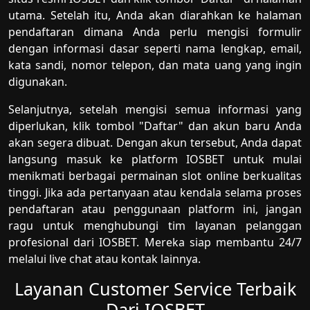
utama. Setelah itu, Anda akan diarahkan ke halaman
pendaftaran dimana Anda perlu mengisi formulir
dengan informasi dasar seperti nama lengkap, email,
kata sandi, nomor telepon, dan mata uang yang ingin
digunakan.
Selanjutnya, setelah mengisi semua informasi yang
diperlukan, klik tombol "Daftar" dan akun baru Anda
akan segera dibuat. Dengan akun tersebut, Anda dapat
langsung masuk ke platform IOSBET untuk mulai
menikmati berbagai permainan slot online berkualitas
tinggi. Jika ada pertanyaan atau kendala selama proses
pendaftaran atau penggunaan platform ini, jangan
ragu untuk menghubungi tim layanan pelanggan
profesional dari IOSBET. Mereka siap membantu 24/7
melalui live chat atau kontak lainnya.
Layanan Customer Service Terbaik
Dari IOSBET