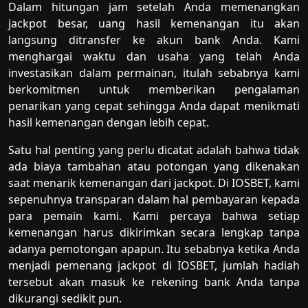
Dalam hitungan jam setelah Anda memenangkan
jackpot besar, uang hasil kemenangan itu akan
langsung ditransfer ke akun bank Anda. Kami
menghargai waktu dan usaha yang telah Anda
investasikan dalam permainan, itulah sebabnya kami
berkomitmen untuk memberikan pengalaman
penarikan yang cepat sehingga Anda dapat menikmati
hasil kemenangan dengan lebih cepat.
Satu hal penting yang perlu dicatat adalah bahwa tidak
ada biaya tambahan atau potongan yang dikenakan
saat menarik kemenangan dari jackpot. Di IOSBET, kami
sepenuhnya transparan dalam hal pembayaran kepada
para pemain kami. Kami percaya bahwa setiap
kemenangan harus dikirimkan secara lengkap tanpa
adanya pemotongan apapun. Itu sebabnya ketika Anda
menjadi pemenang jackpot di IOSBET, jumlah hadiah
tersebut akan masuk ke rekening bank Anda tanpa
dikurangi sedikit pun.