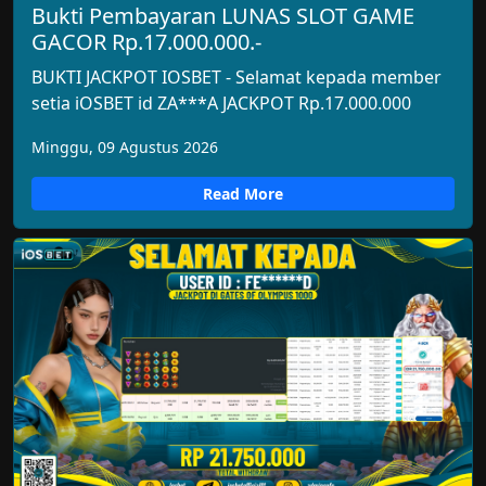
Bukti Pembayaran LUNAS SLOT GAME
GACOR Rp.17.000.000.-
BUKTI JACKPOT IOSBET - Selamat kepada member
setia iOSBET id ZA***A JACKPOT Rp.17.000.000
Minggu, 09 Agustus 2026
Read More