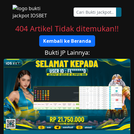
404 Artikel Tidak ditemukan!!
Kembali ke Beranda
Bukti JP Lainnya: