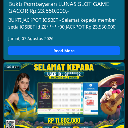
Bukti Pembayaran LUNAS SLOT GAME
GACOR Rp.23.550.000,-
BUKTI JACKPOT IOSBET - Selamat kepada member
setia iOSBET id ZE*****00 JACKPOT Rp.23.550.000
Jumat, 07 Agustus 2026
Read More