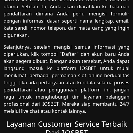
utama. Setelah itu, Anda akan diarahkan ke halaman
pendaftaran dimana Anda perlu mengisi formulir
dengan informasi dasar seperti nama lengkap, email,
kata sandi, nomor telepon, dan mata uang yang ingin
digunakan.
Selanjutnya, setelah mengisi semua informasi yang
diperlukan, klik tombol "Daftar" dan akun baru Anda
akan segera dibuat. Dengan akun tersebut, Anda dapat
langsung masuk ke platform IOSBET untuk mulai
menikmati berbagai permainan slot online berkualitas
tinggi. Jika ada pertanyaan atau kendala selama proses
pendaftaran atau penggunaan platform ini, jangan
ragu untuk menghubungi tim layanan pelanggan
profesional dari IOSBET. Mereka siap membantu 24/7
melalui live chat atau kontak lainnya.
Layanan Customer Service Terbaik
Dari IOSBET