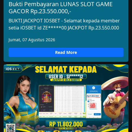
Bukti Pembayaran LUNAS SLOT GAME
GACOR Rp.23.550.000,-
BUKTI JACKPOT IOSBET - Selamat kepada member
setia iOSBET id ZE*****00 JACKPOT Rp.23.550.000
Jumat, 07 Agustus 2026
Read More