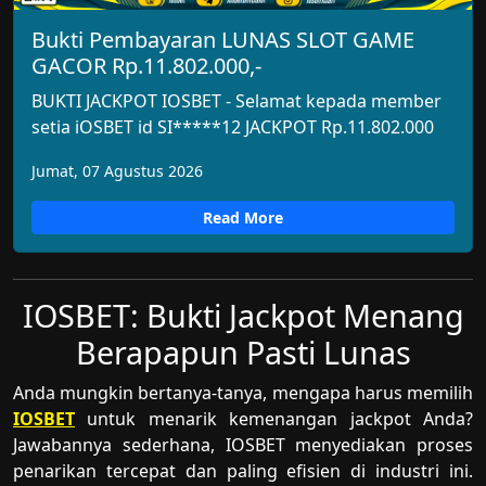
Bukti Pembayaran LUNAS SLOT GAME
GACOR Rp.11.802.000,-
BUKTI JACKPOT IOSBET - Selamat kepada member
setia iOSBET id SI*****12 JACKPOT Rp.11.802.000
Jumat, 07 Agustus 2026
Read More
IOSBET: Bukti Jackpot Menang
Berapapun Pasti Lunas
Anda mungkin bertanya-tanya, mengapa harus memilih
IOSBET
untuk menarik kemenangan jackpot Anda?
Jawabannya sederhana, IOSBET menyediakan proses
penarikan tercepat dan paling efisien di industri ini.