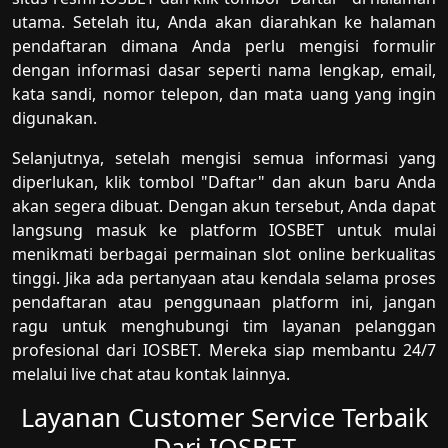
utama. Setelah itu, Anda akan diarahkan ke halaman
pendaftaran dimana Anda perlu mengisi formulir
dengan informasi dasar seperti nama lengkap, email,
kata sandi, nomor telepon, dan mata uang yang ingin
digunakan.
Selanjutnya, setelah mengisi semua informasi yang
diperlukan, klik tombol "Daftar" dan akun baru Anda
akan segera dibuat. Dengan akun tersebut, Anda dapat
langsung masuk ke platform IOSBET untuk mulai
menikmati berbagai permainan slot online berkualitas
tinggi. Jika ada pertanyaan atau kendala selama proses
pendaftaran atau penggunaan platform ini, jangan
ragu untuk menghubungi tim layanan pelanggan
profesional dari IOSBET. Mereka siap membantu 24/7
melalui live chat atau kontak lainnya.
Layanan Customer Service Terbaik
Dari IOSBET