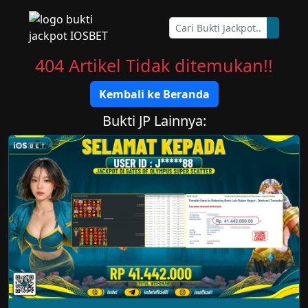
404 Artikel Tidak ditemukan!!
Kembali ke Beranda
Bukti JP Lainnya: