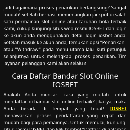
Jadi bagaimana proses penarikan berlangsung? Sangat
mudah! Setelah berhasil memenangkan jackpot di salah
satu permainan slot online atau taruhan bola terbaik
kami, cukup kunjungi situs web resmi IOSBET dan login
ke akun anda menggunakan detail login iosbet anda.
Setelah masuk ke akun anda, temukan opsi "Penarikan"
atau "Withdraw" pada menu utama lalu ikuti petunjuk
selanjutnya untuk melengkapi proses penarikan. Tim
layanan pelanggan kami akan selalu si
Cara Daftar Bandar Slot Online
IOSBET
Apakah Anda mencari cara yang mudah untuk
mendaftar di bandar slot online terbaik? Jika iya, maka
Anda berada di tempat yang tepat!
IOSBET
menawarkan proses pendaftaran yang cepat dan
mudah bagi para pemainnya. Untuk memulai, kunjungi
situs resmi IOSBET dan klik tombol "Daftar" di halaman