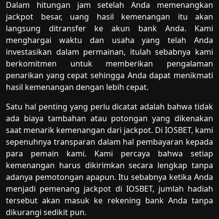
Dalam hitungan jam setelah Anda memenangkan
jackpot besar, uang hasil kemenangan itu akan
langsung ditransfer ke akun bank Anda. Kami
menghargai waktu dan usaha yang telah Anda
investasikan dalam permainan, itulah sebabnya kami
berkomitmen untuk memberikan pengalaman
penarikan yang cepat sehingga Anda dapat menikmati
hasil kemenangan dengan lebih cepat.
Satu hal penting yang perlu dicatat adalah bahwa tidak
ada biaya tambahan atau potongan yang dikenakan
saat menarik kemenangan dari jackpot. Di IOSBET, kami
sepenuhnya transparan dalam hal pembayaran kepada
para pemain kami. Kami percaya bahwa setiap
kemenangan harus dikirimkan secara lengkap tanpa
adanya pemotongan apapun. Itu sebabnya ketika Anda
menjadi pemenang jackpot di IOSBET, jumlah hadiah
tersebut akan masuk ke rekening bank Anda tanpa
dikurangi sedikit pun.