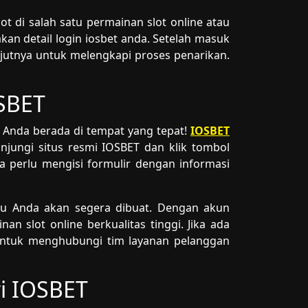
 di salah satu permainan slot online atau
an detail login iosbet anda. Setelah masuk
njutnya untuk melengkapi proses penarikan.
OSBET
a Anda berada di tempat yang tepat!
IOSBET
ungi situs resmi IOSBET dan klik tombol
a perlu mengisi formulir dengan informasi
aru Anda akan segera dibuat. Dengan akun
 slot online berkualitas tinggi. Jika ada
 untuk menghubungi tim layanan pelanggan
i IOSBET