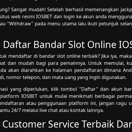
ung? Sangat mudah! Setelah berhasil memenangkan jackpot
 situs web resmi IOSBET dan login ke akun anda menggunak
au "Withdraw" pada menu utama lalu ikuti petunjuk sela
 Daftar Bandar Slot Online I
 mendaftar di bandar slot online terbaik? Jika iya, mak
at dan mudah bagi para pemainnya. Untuk memulai, kunj
Anda akan diarahkan ke halaman pendaftaran dimana And
ndi, nomor telepon, dan mata uang yang ingin digunakan.
rmasi yang diperlukan, klik tombol "Daftar" dan akun b
latform IOSBET untuk mulai menikmati berbagai permainan
endaftaran atau penggunaan platform ini, jangan ragu
tu 24/7 melalui live chat atau kontak lainnya.
 Customer Service Terbaik Dar