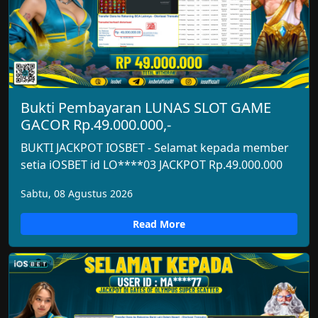
Bukti Pembayaran LUNAS SLOT GAME
GACOR Rp.49.000.000,-
BUKTI JACKPOT IOSBET - Selamat kepada member
setia iOSBET id LO****03 JACKPOT Rp.49.000.000
Sabtu, 08 Agustus 2026
Read More