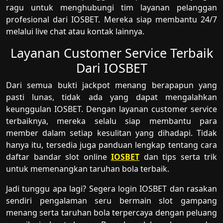
ragu untuk menghubungi tim layanan pelanggan
profesional dari IOSBET. Mereka siap membantu 24/7
melalui live chat atau kontak lainnya.
Layanan Customer Service Terbaik
Dari IOSBET
Dari semua bukti jackpot menang berapapun yang
pasti lunas, tidak ada yang dapat mengalahkan
keunggulan IOSBET. Dengan layanan customer service
terbaiknya, mereka selalu siap membantu para
member dalam setiap kesulitan yang dihadapi. Tidak
hanya itu, tersedia juga panduan lengkap tentang cara
daftar bandar slot online
IOSBET
dan tips serta trik
untuk memenangkan taruhan bola terbaik.
Jadi tunggu apa lagi? Segera login IOSBET dan rasakan
sendiri pengalaman seru bermain slot gampang
menang serta taruhan bola terpercaya dengan peluang