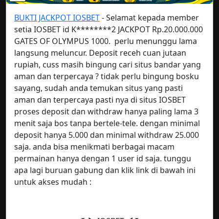
BUKTI JACKPOT IOSBET
- Selamat kepada member
setia IOSBET id K********2 JACKPOT Rp.20.000.000
GATES OF OLYMPUS 1000. perlu menunggu lama
langsung meluncur. Deposit receh cuan jutaan
rupiah, cuss masih bingung cari situs bandar yang
aman dan terpercaya ? tidak perlu bingung bosku
sayang, sudah anda temukan situs yang pasti
aman dan terpercaya pasti nya di situs IOSBET
proses deposit dan withdraw hanya paling lama 3
menit saja bos tanpa bertele-tele. dengan minimal
deposit hanya 5.000 dan minimal withdraw 25.000
saja. anda bisa menikmati berbagai macam
permainan hanya dengan 1 user id saja. tunggu
apa lagi buruan gabung dan klik link di bawah ini
untuk akses mudah :