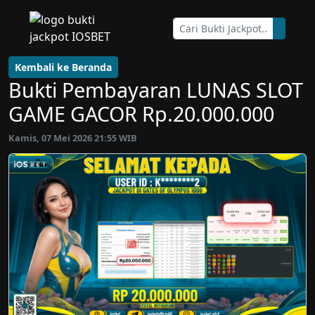
Kembali ke Beranda
Bukti Pembayaran LUNAS SLOT
GAME GACOR Rp.20.000.000
Kamis, 07 Mei 2026 21:55 WIB