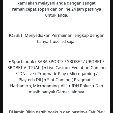
kami akan melayani anda dengan sangat
ramah,cepat,sopan dan online 24 jam pastinya
untuk anda.
IOSBET Menyediakan Permainan lengkap dengan
hanya 1 user id saja :
♦️ Sportsbook ( SABA SPORTS / SBOBET / UBOBET /
SBOBET VIRTUAL ) ♦️ Live Casino ( Evolution Gaming
/ IDN Live / Pragmatic Play / Microgaming /
Playtech Dll ) ♦️ Slot Gaming ( Pragmatic,
Harbanero, Microgaming, dll ) ♦️ IDN Poker ♦️ Dan
masih banyak Games lainnya
Di jamin Bikin nagih boskuh dan pastinya Fair Play