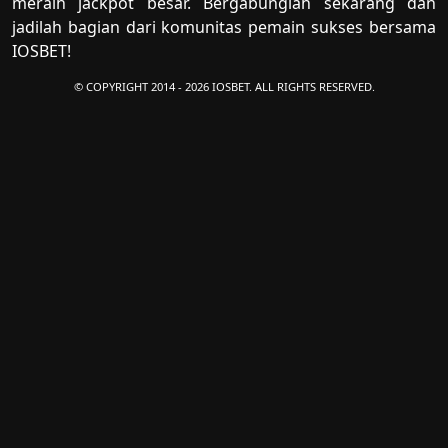
meraih jackpot besar. Bergabunglah sekarang dan
jadilah bagian dari komunitas pemain sukses bersama
IOSBET!
© COPYRIGHT 2014 - 2026 IOSBET. ALL RIGHTS RESERVED.