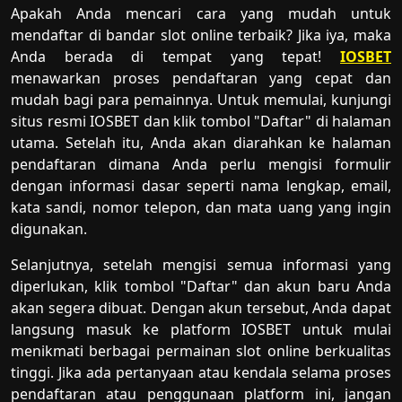
Apakah Anda mencari cara yang mudah untuk
mendaftar di bandar slot online terbaik? Jika iya, maka
Anda berada di tempat yang tepat!
IOSBET
menawarkan proses pendaftaran yang cepat dan
mudah bagi para pemainnya. Untuk memulai, kunjungi
situs resmi IOSBET dan klik tombol "Daftar" di halaman
utama. Setelah itu, Anda akan diarahkan ke halaman
pendaftaran dimana Anda perlu mengisi formulir
dengan informasi dasar seperti nama lengkap, email,
kata sandi, nomor telepon, dan mata uang yang ingin
digunakan.
Selanjutnya, setelah mengisi semua informasi yang
diperlukan, klik tombol "Daftar" dan akun baru Anda
akan segera dibuat. Dengan akun tersebut, Anda dapat
langsung masuk ke platform IOSBET untuk mulai
menikmati berbagai permainan slot online berkualitas
tinggi. Jika ada pertanyaan atau kendala selama proses
pendaftaran atau penggunaan platform ini, jangan