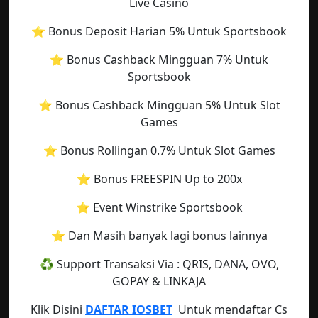
Live Casino
⭐️ Bonus Deposit Harian 5% Untuk Sportsbook
⭐️ Bonus Cashback Mingguan 7% Untuk
Sportsbook
⭐️ Bonus Cashback Mingguan 5% Untuk Slot
Games
⭐️ Bonus Rollingan 0.7% Untuk Slot Games
⭐️ Bonus FREESPIN Up to 200x
⭐️ Event Winstrike Sportsbook
⭐️ Dan Masih banyak lagi bonus lainnya
♻️ Support Transaksi Via : QRIS, DANA, OVO,
GOPAY & LINKAJA
Klik Disini
DAFTAR IOSBET
Untuk mendaftar Cs