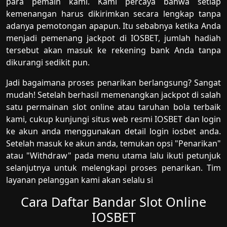
para pemain kami. Kami percaya bahwa setiap
kemenangan harus dikirimkan secara lengkap tanpa
adanya pemotongan apapun. Itu sebabnya ketika Anda
menjadi pemenang jackpot di IOSBET, jumlah hadiah
tersebut akan masuk ke rekening bank Anda tanpa
dikurangi sedikit pun.
Jadi bagaimana proses penarikan berlangsung? Sangat
mudah! Setelah berhasil memenangkan jackpot di salah
satu permainan slot online atau taruhan bola terbaik
kami, cukup kunjungi situs web resmi IOSBET dan login
ke akun anda menggunakan detail login iosbet anda.
Setelah masuk ke akun anda, temukan opsi "Penarikan"
atau "Withdraw" pada menu utama lalu ikuti petunjuk
selanjutnya untuk melengkapi proses penarikan. Tim
layanan pelanggan kami akan selalu si
Cara Daftar Bandar Slot Online
IOSBET