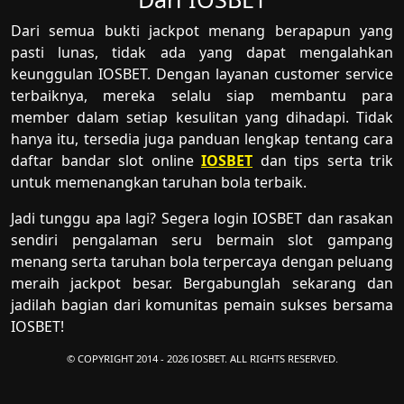
Dari semua bukti jackpot menang berapapun yang
pasti lunas, tidak ada yang dapat mengalahkan
keunggulan IOSBET. Dengan layanan customer service
terbaiknya, mereka selalu siap membantu para
member dalam setiap kesulitan yang dihadapi. Tidak
hanya itu, tersedia juga panduan lengkap tentang cara
daftar bandar slot online
IOSBET
dan tips serta trik
untuk memenangkan taruhan bola terbaik.
Jadi tunggu apa lagi? Segera login IOSBET dan rasakan
sendiri pengalaman seru bermain slot gampang
menang serta taruhan bola terpercaya dengan peluang
meraih jackpot besar. Bergabunglah sekarang dan
jadilah bagian dari komunitas pemain sukses bersama
IOSBET!
© COPYRIGHT 2014 - 2026 IOSBET. ALL RIGHTS RESERVED.