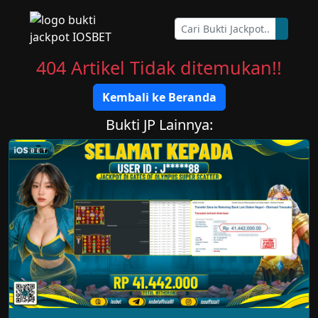
404 Artikel Tidak ditemukan!!
Kembali ke Beranda
Bukti JP Lainnya: