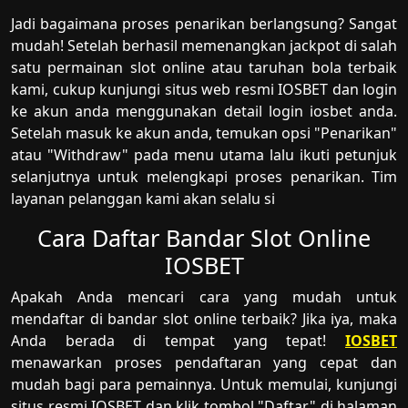
Jadi bagaimana proses penarikan berlangsung? Sangat
mudah! Setelah berhasil memenangkan jackpot di salah
satu permainan slot online atau taruhan bola terbaik
kami, cukup kunjungi situs web resmi IOSBET dan login
ke akun anda menggunakan detail login iosbet anda.
Setelah masuk ke akun anda, temukan opsi "Penarikan"
atau "Withdraw" pada menu utama lalu ikuti petunjuk
selanjutnya untuk melengkapi proses penarikan. Tim
layanan pelanggan kami akan selalu si
Cara Daftar Bandar Slot Online
IOSBET
Apakah Anda mencari cara yang mudah untuk
mendaftar di bandar slot online terbaik? Jika iya, maka
Anda berada di tempat yang tepat!
IOSBET
menawarkan proses pendaftaran yang cepat dan
mudah bagi para pemainnya. Untuk memulai, kunjungi
situs resmi IOSBET dan klik tombol "Daftar" di halaman