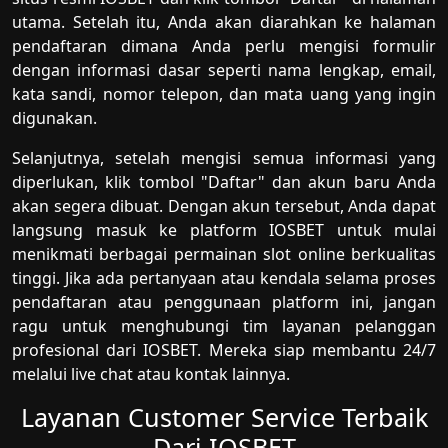
utama. Setelah itu, Anda akan diarahkan ke halaman
pendaftaran dimana Anda perlu mengisi formulir
dengan informasi dasar seperti nama lengkap, email,
kata sandi, nomor telepon, dan mata uang yang ingin
digunakan.
Selanjutnya, setelah mengisi semua informasi yang
diperlukan, klik tombol "Daftar" dan akun baru Anda
akan segera dibuat. Dengan akun tersebut, Anda dapat
langsung masuk ke platform IOSBET untuk mulai
menikmati berbagai permainan slot online berkualitas
tinggi. Jika ada pertanyaan atau kendala selama proses
pendaftaran atau penggunaan platform ini, jangan
ragu untuk menghubungi tim layanan pelanggan
profesional dari IOSBET. Mereka siap membantu 24/7
melalui live chat atau kontak lainnya.
Layanan Customer Service Terbaik
Dari IOSBET