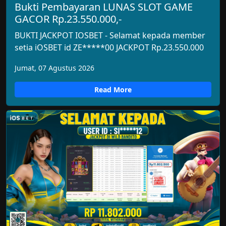
Bukti Pembayaran LUNAS SLOT GAME
GACOR Rp.23.550.000,-
BUKTI JACKPOT IOSBET - Selamat kepada member
setia iOSBET id ZE*****00 JACKPOT Rp.23.550.000
Jumat, 07 Agustus 2026
Read More