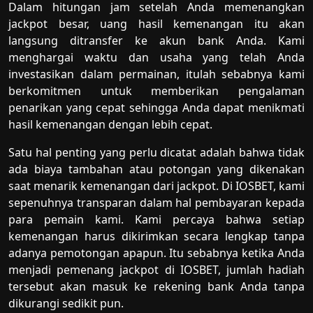
Dalam hitungan jam setelah Anda memenangkan
jackpot besar, uang hasil kemenangan itu akan
langsung ditransfer ke akun bank Anda. Kami
menghargai waktu dan usaha yang telah Anda
investasikan dalam permainan, itulah sebabnya kami
berkomitmen untuk memberikan pengalaman
penarikan yang cepat sehingga Anda dapat menikmati
hasil kemenangan dengan lebih cepat.
Satu hal penting yang perlu dicatat adalah bahwa tidak
ada biaya tambahan atau potongan yang dikenakan
saat menarik kemenangan dari jackpot. Di IOSBET, kami
sepenuhnya transparan dalam hal pembayaran kepada
para pemain kami. Kami percaya bahwa setiap
kemenangan harus dikirimkan secara lengkap tanpa
adanya pemotongan apapun. Itu sebabnya ketika Anda
menjadi pemenang jackpot di IOSBET, jumlah hadiah
tersebut akan masuk ke rekening bank Anda tanpa
dikurangi sedikit pun.