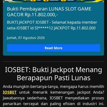
Bukti Pembayaran LUNAS SLOT GAME
GACOR Rp.11.802.000,-
BUKTI JACKPOT IOSBET - Selamat kepada member
setia iOSBET id SI*****12 JACKPOT Rp.11.802.000
Jumat, 07 Agustus 2026
Read More
IOSBET: Bukti Jackpot Menang
Berapapun Pasti Lunas
Anda mungkin bertanya-tanya, mengapa harus memilih
IOSBET
untuk menarik kemenangan jackpot Anda?
Jawabannya sederhana, IOSBET menyediakan proses
penarikan tercepat dan paling efisien di industri ini.