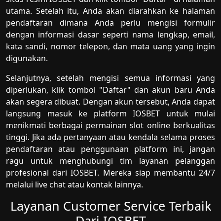
utama. Setelah itu, Anda akan diarahkan ke halaman
pendaftaran dimana Anda perlu mengisi formulir
dengan informasi dasar seperti nama lengkap, email,
kata sandi, nomor telepon, dan mata uang yang ingin
digunakan.
Selanjutnya, setelah mengisi semua informasi yang
diperlukan, klik tombol "Daftar" dan akun baru Anda
akan segera dibuat. Dengan akun tersebut, Anda dapat
langsung masuk ke platform IOSBET untuk mulai
menikmati berbagai permainan slot online berkualitas
tinggi. Jika ada pertanyaan atau kendala selama proses
pendaftaran atau penggunaan platform ini, jangan
ragu untuk menghubungi tim layanan pelanggan
profesional dari IOSBET. Mereka siap membantu 24/7
melalui live chat atau kontak lainnya.
Layanan Customer Service Terbaik
Dari IOSBET