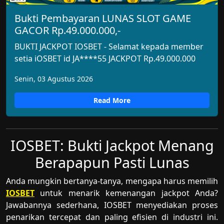
Bukti Pembayaran LUNAS SLOT GAME
GACOR Rp.49.000.000,-
BUKTI JACKPOT IOSBET - Selamat kepada member
setia iOSBET id JA****55 JACKPOT Rp.49.000.000
Senin, 03 Agustus 2026
Read More
IOSBET: Bukti Jackpot Menang
Berapapun Pasti Lunas
Anda mungkin bertanya-tanya, mengapa harus memilih
IOSBET
untuk menarik kemenangan jackpot Anda?
Jawabannya sederhana, IOSBET menyediakan proses
penarikan tercepat dan paling efisien di industri ini.