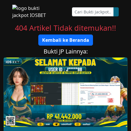
404 Artikel Tidak ditemukan!!
Kembali ke Beranda
Bukti JP Lainnya: