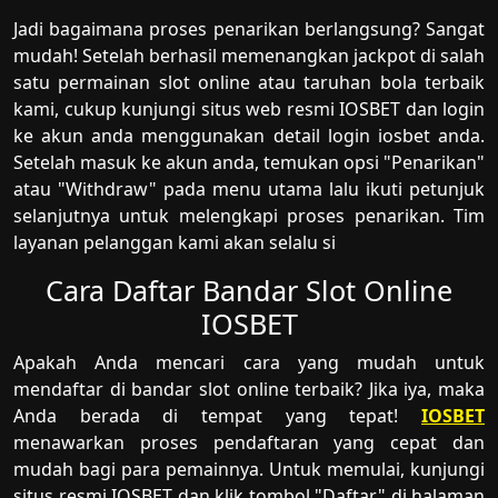
Jadi bagaimana proses penarikan berlangsung? Sangat
mudah! Setelah berhasil memenangkan jackpot di salah
satu permainan slot online atau taruhan bola terbaik
kami, cukup kunjungi situs web resmi IOSBET dan login
ke akun anda menggunakan detail login iosbet anda.
Setelah masuk ke akun anda, temukan opsi "Penarikan"
atau "Withdraw" pada menu utama lalu ikuti petunjuk
selanjutnya untuk melengkapi proses penarikan. Tim
layanan pelanggan kami akan selalu si
Cara Daftar Bandar Slot Online
IOSBET
Apakah Anda mencari cara yang mudah untuk
mendaftar di bandar slot online terbaik? Jika iya, maka
Anda berada di tempat yang tepat!
IOSBET
menawarkan proses pendaftaran yang cepat dan
mudah bagi para pemainnya. Untuk memulai, kunjungi
situs resmi IOSBET dan klik tombol "Daftar" di halaman