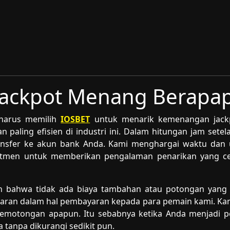
 Jackpot Menang Berapap
 harus memilih
IOSBET
untuk menarik kemenangan jackp
 paling efisien di industri ini. Dalam hitungan jam se
ansfer ke akun bank Anda. Kami menghargai waktu dan 
itmen untuk memberikan pengalaman penarikan yang ce
lah bahwa tidak ada biaya tambahan atau potongan yan
sparan dalam hal pembayaran kepada para pemain kami. K
pemotongan apapun. Itu sebabnya ketika Anda menjadi p
 tanpa dikurangi sedikit pun.