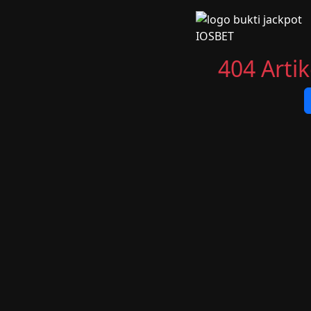
404 Arti