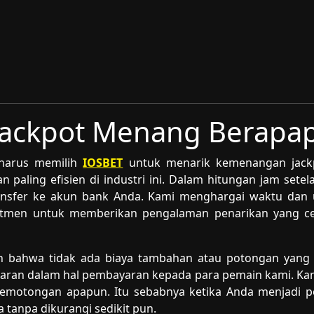
 Jackpot Menang Berapap
 harus memilih
IOSBET
untuk menarik kemenangan jackp
 paling efisien di industri ini. Dalam hitungan jam se
ansfer ke akun bank Anda. Kami menghargai waktu dan 
itmen untuk memberikan pengalaman penarikan yang ce
lah bahwa tidak ada biaya tambahan atau potongan yan
sparan dalam hal pembayaran kepada para pemain kami. K
pemotongan apapun. Itu sebabnya ketika Anda menjadi p
 tanpa dikurangi sedikit pun.