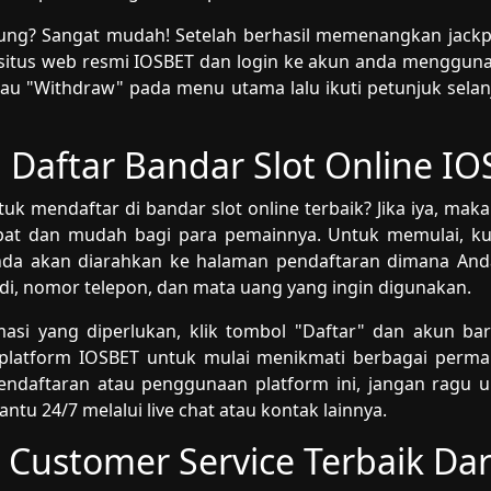
ung? Sangat mudah! Setelah berhasil memenangkan jackpot
 situs web resmi IOSBET dan login ke akun anda menggunak
au "Withdraw" pada menu utama lalu ikuti petunjuk sela
 Daftar Bandar Slot Online I
 mendaftar di bandar slot online terbaik? Jika iya, mak
at dan mudah bagi para pemainnya. Untuk memulai, kunj
Anda akan diarahkan ke halaman pendaftaran dimana And
ndi, nomor telepon, dan mata uang yang ingin digunakan.
rmasi yang diperlukan, klik tombol "Daftar" dan akun b
latform IOSBET untuk mulai menikmati berbagai permainan
endaftaran atau penggunaan platform ini, jangan ragu
tu 24/7 melalui live chat atau kontak lainnya.
 Customer Service Terbaik Dar