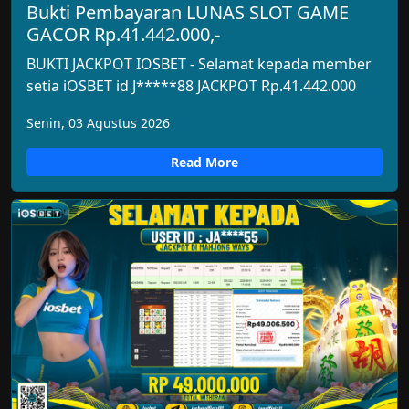
Bukti Pembayaran LUNAS SLOT GAME
GACOR Rp.41.442.000,-
BUKTI JACKPOT IOSBET - Selamat kepada member
setia iOSBET id J*****88 JACKPOT Rp.41.442.000
Senin, 03 Agustus 2026
Read More