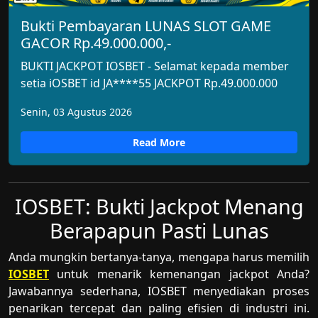
Bukti Pembayaran LUNAS SLOT GAME
GACOR Rp.49.000.000,-
BUKTI JACKPOT IOSBET - Selamat kepada member
setia iOSBET id JA****55 JACKPOT Rp.49.000.000
Senin, 03 Agustus 2026
Read More
IOSBET: Bukti Jackpot Menang
Berapapun Pasti Lunas
Anda mungkin bertanya-tanya, mengapa harus memilih
IOSBET
untuk menarik kemenangan jackpot Anda?
Jawabannya sederhana, IOSBET menyediakan proses
penarikan tercepat dan paling efisien di industri ini.