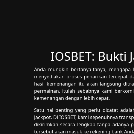
IOSBET: Bukti
Anda mungkin bertanya-tanya, mengapa
menyediakan proses penarikan tercepat dan
hasil kemenangan itu akan langsung ditr
permainan, itulah sebabnya kami berkom
kemenangan dengan lebih cepat.
Satu hal penting yang perlu dicatat ada
jackpot. Di IOSBET, kami sepenuhnya tran
dikirimkan secara lengkap tanpa adanya 
tersebut akan masuk ke rekening bank Anda