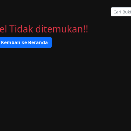
kel Tidak ditemukan!!
Kembali ke Beranda