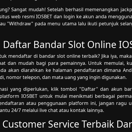
ung? Sangat mudah! Setelah berhasil memenangkan jackpot
 situs web resmi IOSBET dan login ke akun anda menggunak
au "Withdraw" pada menu utama lalu ikuti petunjuk sela
 Daftar Bandar Slot Online I
 mendaftar di bandar slot online terbaik? Jika iya, mak
at dan mudah bagi para pemainnya. Untuk memulai, kunj
Anda akan diarahkan ke halaman pendaftaran dimana And
ndi, nomor telepon, dan mata uang yang ingin digunakan.
rmasi yang diperlukan, klik tombol "Daftar" dan akun b
latform IOSBET untuk mulai menikmati berbagai permainan
endaftaran atau penggunaan platform ini, jangan ragu
tu 24/7 melalui live chat atau kontak lainnya.
 Customer Service Terbaik Dar