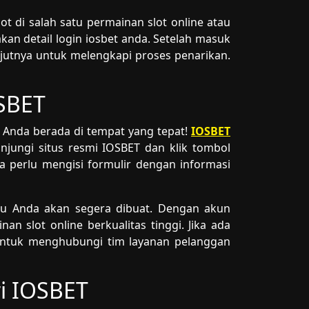
 di salah satu permainan slot online atau
an detail login iosbet anda. Setelah masuk
njutnya untuk melengkapi proses penarikan.
OSBET
a Anda berada di tempat yang tepat!
IOSBET
ungi situs resmi IOSBET dan klik tombol
a perlu mengisi formulir dengan informasi
aru Anda akan segera dibuat. Dengan akun
 slot online berkualitas tinggi. Jika ada
 untuk menghubungi tim layanan pelanggan
i IOSBET