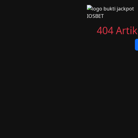
404 Arti