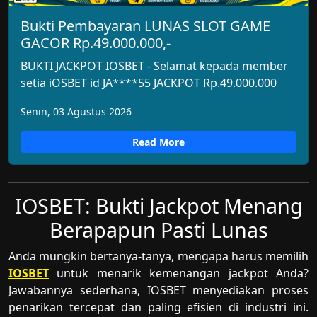
Bukti Pembayaran LUNAS SLOT GAME
GACOR Rp.49.000.000,-
BUKTI JACKPOT IOSBET - Selamat kepada member
setia iOSBET id JA****55 JACKPOT Rp.49.000.000
Senin, 03 Agustus 2026
Read More
IOSBET: Bukti Jackpot Menang
Berapapun Pasti Lunas
Anda mungkin bertanya-tanya, mengapa harus memilih
IOSBET
untuk menarik kemenangan jackpot Anda?
Jawabannya sederhana, IOSBET menyediakan proses
penarikan tercepat dan paling efisien di industri ini.