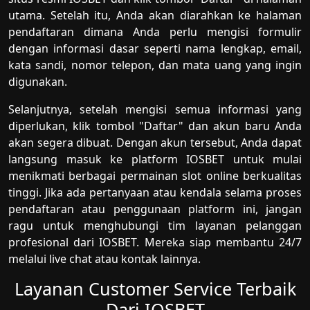
utama. Setelah itu, Anda akan diarahkan ke halaman
pendaftaran dimana Anda perlu mengisi formulir
dengan informasi dasar seperti nama lengkap, email,
kata sandi, nomor telepon, dan mata uang yang ingin
digunakan.
Selanjutnya, setelah mengisi semua informasi yang
diperlukan, klik tombol "Daftar" dan akun baru Anda
akan segera dibuat. Dengan akun tersebut, Anda dapat
langsung masuk ke platform IOSBET untuk mulai
menikmati berbagai permainan slot online berkualitas
tinggi. Jika ada pertanyaan atau kendala selama proses
pendaftaran atau penggunaan platform ini, jangan
ragu untuk menghubungi tim layanan pelanggan
profesional dari IOSBET. Mereka siap membantu 24/7
melalui live chat atau kontak lainnya.
Layanan Customer Service Terbaik
Dari IOSBET