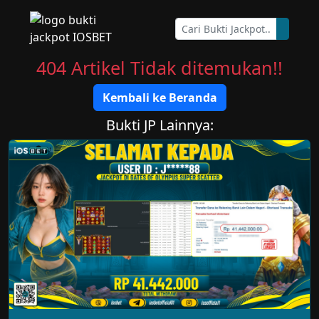
404 Artikel Tidak ditemukan!!
Kembali ke Beranda
Bukti JP Lainnya: