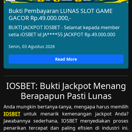
Bukti Pembayaran LUNAS SLOT GAME
GACOR Rp.49.000.000,-
BUKTI JACKPOT IOSBET - Selamat kepada member
setia iOSBET id JA****55 JACKPOT Rp.49.000.000
Senin, 03 Agustus 2026
Read More
IOSBET: Bukti Jackpot Menang
Berapapun Pasti Lunas
Anda mungkin bertanya-tanya, mengapa harus memilih
IOSBET
untuk menarik kemenangan jackpot Anda?
Jawabannya sederhana, IOSBET menyediakan proses
penarikan tercepat dan paling efisien di industri ini.