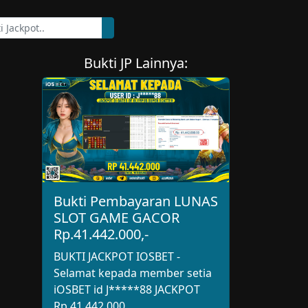
Bukti JP Lainnya:
Bukti Pembayaran LUNAS
SLOT GAME GACOR
Rp.41.442.000,-
BUKTI JACKPOT IOSBET -
Selamat kepada member setia
iOSBET id J*****88 JACKPOT
Rp.41.442.000