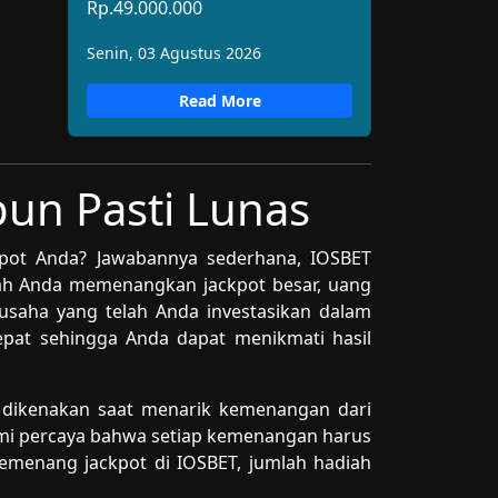
Rp.49.000.000
Senin, 03 Agustus 2026
Read More
un Pasti Lunas
ot Anda? Jawabannya sederhana, IOSBET
telah Anda memenangkan jackpot besar, uang
usaha yang telah Anda investasikan dalam
pat sehingga Anda dapat menikmati hasil
g dikenakan saat menarik kemenangan dari
ami percaya bahwa setiap kemenangan harus
emenang jackpot di IOSBET, jumlah hadiah