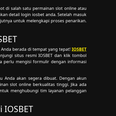
 di salah satu permainan slot online atau
an detail login iosbet anda. Setelah masuk
njutnya untuk melengkapi proses penarikan.
OSBET
a Anda berada di tempat yang tepat!
IOSBET
ungi situs resmi IOSBET dan klik tombol
a perlu mengisi formulir dengan informasi
aru Anda akan segera dibuat. Dengan akun
 slot online berkualitas tinggi. Jika ada
 untuk menghubungi tim layanan pelanggan
i IOSBET