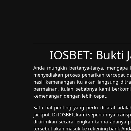
IOSBET: Bukti
Anda mungkin bertanya-tanya, mengapa
menyediakan proses penarikan tercepat dan
hasil kemenangan itu akan langsung ditr
permainan, itulah sebabnya kami berkom
kemenangan dengan lebih cepat.
Satu hal penting yang perlu dicatat ada
jackpot. Di IOSBET, kami sepenuhnya tran
dikirimkan secara lengkap tanpa adanya 
tersebut akan masuk ke rekening bank Anda