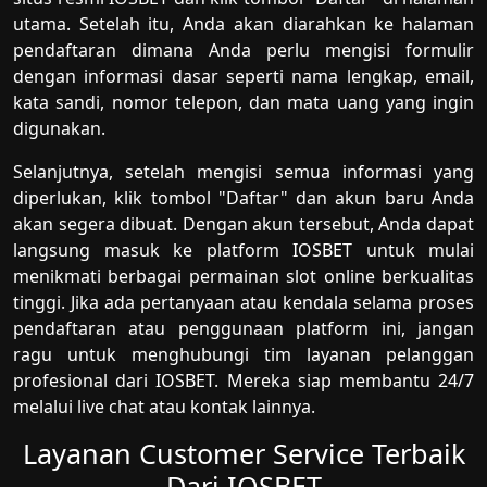
utama. Setelah itu, Anda akan diarahkan ke halaman
pendaftaran dimana Anda perlu mengisi formulir
dengan informasi dasar seperti nama lengkap, email,
kata sandi, nomor telepon, dan mata uang yang ingin
digunakan.
Selanjutnya, setelah mengisi semua informasi yang
diperlukan, klik tombol "Daftar" dan akun baru Anda
akan segera dibuat. Dengan akun tersebut, Anda dapat
langsung masuk ke platform IOSBET untuk mulai
menikmati berbagai permainan slot online berkualitas
tinggi. Jika ada pertanyaan atau kendala selama proses
pendaftaran atau penggunaan platform ini, jangan
ragu untuk menghubungi tim layanan pelanggan
profesional dari IOSBET. Mereka siap membantu 24/7
melalui live chat atau kontak lainnya.
Layanan Customer Service Terbaik
Dari IOSBET