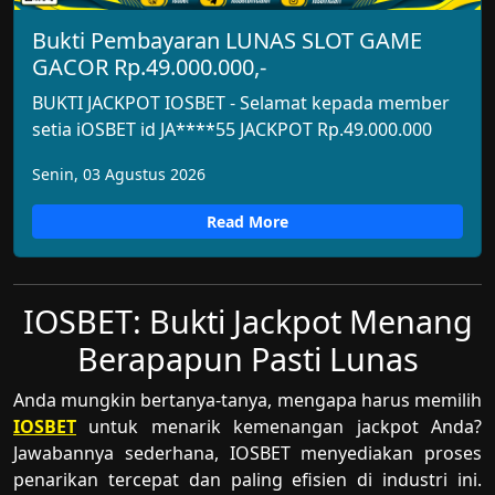
Bukti Pembayaran LUNAS SLOT GAME
GACOR Rp.49.000.000,-
BUKTI JACKPOT IOSBET - Selamat kepada member
setia iOSBET id JA****55 JACKPOT Rp.49.000.000
Senin, 03 Agustus 2026
Read More
IOSBET: Bukti Jackpot Menang
Berapapun Pasti Lunas
Anda mungkin bertanya-tanya, mengapa harus memilih
IOSBET
untuk menarik kemenangan jackpot Anda?
Jawabannya sederhana, IOSBET menyediakan proses
penarikan tercepat dan paling efisien di industri ini.