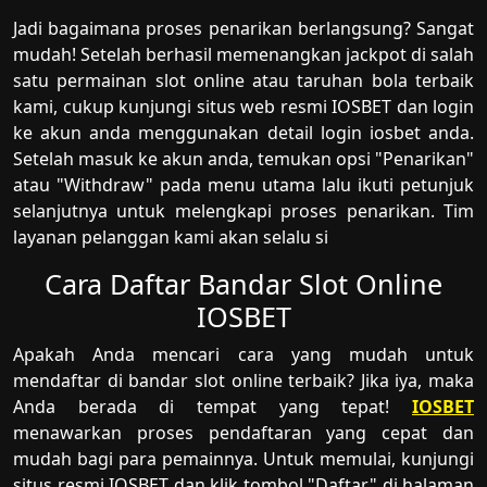
Jadi bagaimana proses penarikan berlangsung? Sangat
mudah! Setelah berhasil memenangkan jackpot di salah
satu permainan slot online atau taruhan bola terbaik
kami, cukup kunjungi situs web resmi IOSBET dan login
ke akun anda menggunakan detail login iosbet anda.
Setelah masuk ke akun anda, temukan opsi "Penarikan"
atau "Withdraw" pada menu utama lalu ikuti petunjuk
selanjutnya untuk melengkapi proses penarikan. Tim
layanan pelanggan kami akan selalu si
Cara Daftar Bandar Slot Online
IOSBET
Apakah Anda mencari cara yang mudah untuk
mendaftar di bandar slot online terbaik? Jika iya, maka
Anda berada di tempat yang tepat!
IOSBET
menawarkan proses pendaftaran yang cepat dan
mudah bagi para pemainnya. Untuk memulai, kunjungi
situs resmi IOSBET dan klik tombol "Daftar" di halaman