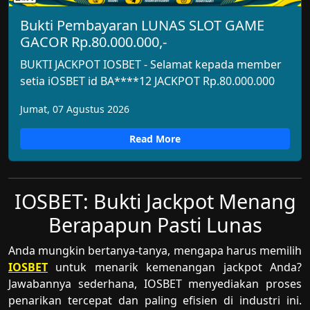
Bukti Pembayaran LUNAS SLOT GAME
GACOR Rp.80.000.000,-
BUKTI JACKPOT IOSBET - Selamat kepada member
setia iOSBET id BA****12 JACKPOT Rp.80.000.000
Jumat, 07 Agustus 2026
Read More
IOSBET: Bukti Jackpot Menang
Berapapun Pasti Lunas
Anda mungkin bertanya-tanya, mengapa harus memilih
IOSBET
untuk menarik kemenangan jackpot Anda?
Jawabannya sederhana, IOSBET menyediakan proses
penarikan tercepat dan paling efisien di industri ini.