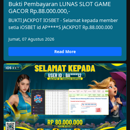
Bukti Pembayaran LUNAS SLOT GAME
GACOR Rp.88.000.000,-
BUKTI JACKPOT IOSBET - Selamat kepada member
setia iOSBET id AP****S JACKPOT Rp.88.000.000
Jumat, 07 Agustus 2026
Read More