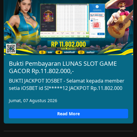
Bukti Pembayaran LUNAS SLOT GAME
GACOR Rp.11.802.000,-
BUKTI JACKPOT IOSBET - Selamat kepada member
setia iOSBET id SI*****12 JACKPOT Rp.11.802.000
Jumat, 07 Agustus 2026
Read More