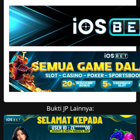
Bukti JP Lainnya: