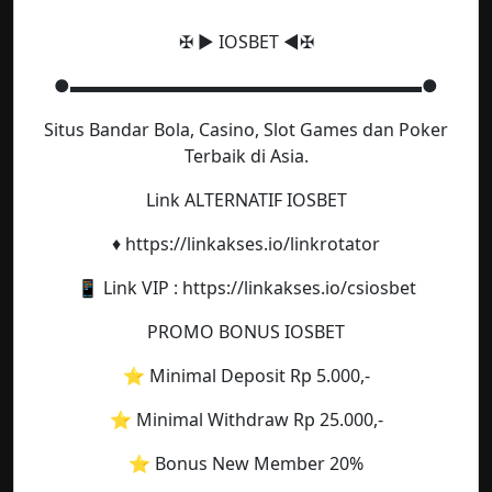
✠ ► IOSBET ◄✠
●▬▬▬▬▬▬▬▬▬▬▬▬▬▬▬▬▬▬▬▬●
Situs Bandar Bola, Casino, Slot Games dan Poker
Terbaik di Asia.
Link ALTERNATIF IOSBET
♦️ https://linkakses.io/linkrotator
📱 Link VIP : https://linkakses.io/csiosbet
PROMO BONUS IOSBET
⭐️ Minimal Deposit Rp 5.000,-
⭐️ Minimal Withdraw Rp 25.000,-
⭐️ Bonus New Member 20%