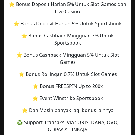
⭐️ Bonus Deposit Harian 5% Untuk Slot Games dan
Live Casino
⭐️ Bonus Deposit Harian 5% Untuk Sportsbook
⭐️ Bonus Cashback Mingguan 7% Untuk
Sportsbook
⭐️ Bonus Cashback Mingguan 5% Untuk Slot
Games
⭐️ Bonus Rollingan 0.7% Untuk Slot Games
⭐️ Bonus FREESPIN Up to 200x
⭐️ Event Winstrike Sportsbook
⭐️ Dan Masih banyak lagi bonus lainnya
♻️ Support Transaksi Via : QRIS, DANA, OVO,
GOPAY & LINKAJA