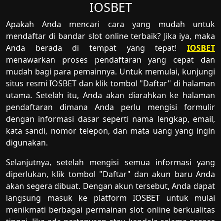
IOSBET
Apakah Anda mencari cara yang mudah untuk
mendaftar di bandar slot online terbaik? Jika iya, maka
Anda berada di tempat yang tepat!
IOSBET
menawarkan proses pendaftaran yang cepat dan
mudah bagi para pemainnya. Untuk memulai, kunjungi
situs resmi IOSBET dan klik tombol "Daftar" di halaman
utama. Setelah itu, Anda akan diarahkan ke halaman
pendaftaran dimana Anda perlu mengisi formulir
dengan informasi dasar seperti nama lengkap, email,
kata sandi, nomor telepon, dan mata uang yang ingin
digunakan.
Selanjutnya, setelah mengisi semua informasi yang
diperlukan, klik tombol "Daftar" dan akun baru Anda
akan segera dibuat. Dengan akun tersebut, Anda dapat
langsung masuk ke platform IOSBET untuk mulai
menikmati berbagai permainan slot online berkualitas