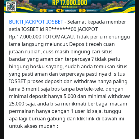
BUKTI JACKPOT IOSBET
- Selamat kepada member
setia IOSBET id RE*******00 JACKPOT
Rp.17.000.000 TOTOMACAU. Tidak perlu menunggu
lama langsung meluncur. Deposit receh cuan
jutaan rupiah, cuss masih bingung cari situs
bandar yang aman dan terpercaya ? tidak perlu
bingung bosku sayang, sudah anda temukan situs
yang pasti aman dan terpercaya pasti nya di situs
IOSBET proses deposit dan withdraw hanya paling
lama 3 menit saja bos tanpa bertele-tele. dengan
minimal deposit hanya 5.000 dan minimal withdraw
25.000 saja. anda bisa menikmati berbagai macam
permainan hanya dengan 1 user id saja. tunggu
apa lagi buruan gabung dan klik link di bawah ini
untuk akses mudah :