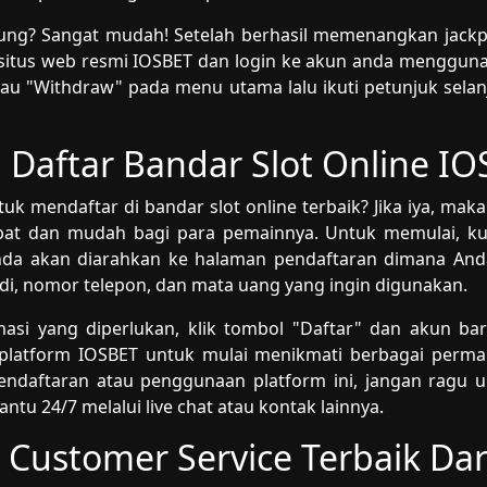
ung? Sangat mudah! Setelah berhasil memenangkan jackpot
 situs web resmi IOSBET dan login ke akun anda menggunak
au "Withdraw" pada menu utama lalu ikuti petunjuk sela
 Daftar Bandar Slot Online I
 mendaftar di bandar slot online terbaik? Jika iya, mak
at dan mudah bagi para pemainnya. Untuk memulai, kunj
Anda akan diarahkan ke halaman pendaftaran dimana And
ndi, nomor telepon, dan mata uang yang ingin digunakan.
rmasi yang diperlukan, klik tombol "Daftar" dan akun b
latform IOSBET untuk mulai menikmati berbagai permainan
endaftaran atau penggunaan platform ini, jangan ragu
tu 24/7 melalui live chat atau kontak lainnya.
 Customer Service Terbaik Dar