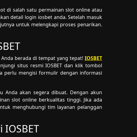
 di salah satu permainan slot online atau
an detail login iosbet anda. Setelah masuk
njutnya untuk melengkapi proses penarikan.
OSBET
a Anda berada di tempat yang tepat!
IOSBET
ungi situs resmi IOSBET dan klik tombol
a perlu mengisi formulir dengan informasi
aru Anda akan segera dibuat. Dengan akun
 slot online berkualitas tinggi. Jika ada
 untuk menghubungi tim layanan pelanggan
i IOSBET