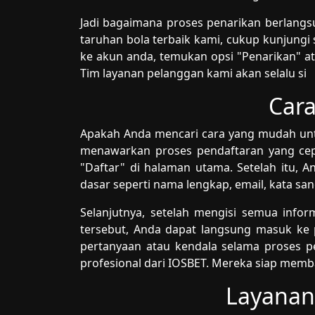
Jadi bagaimana proses penarikan berlangs
taruhan bola terbaik kami, cukup kunjungi
ke akun anda, temukan opsi "Penarikan" at
Tim layanan pelanggan kami akan selalu si
Cara
Apakah Anda mencari cara yang mudah untuk
menawarkan proses pendaftaran yang cep
"Daftar" di halaman utama. Setelah itu, 
dasar seperti nama lengkap, email, kata sa
Selanjutnya, setelah mengisi semua info
tersebut, Anda dapat langsung masuk ke p
pertanyaan atau kendala selama proses p
profesional dari IOSBET. Mereka siap memban
Layanan