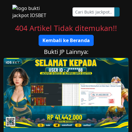
404 Artikel Tidak ditemukan!!
Kembali ke Beranda
Bukti JP Lainnya: