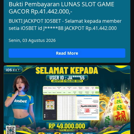
Bukti Pembayaran LUNAS SLOT GAME
GACOR Rp.41.442.000,-
BUKTI JACKPOT IOSBET - Selamat kepada member
setia iOSBET id J*****88 JACKPOT Rp.41.442.000
Senin, 03 Agustus 2026
Read More