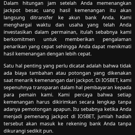
Dalam hitungan jam setelah Anda memenangkan
jackpot besar, uang hasil kemenangan itu akan
langsung ditransfer ke akun bank Anda. Kami
menghargai waktu dan usaha yang telah Anda
investasikan dalam permainan, itulah sebabnya kami
berkomitmen untuk memberikan pengalaman
penarikan yang cepat sehingga Anda dapat menikmati
hasil kemenangan dengan lebih cepat.
Satu hal penting yang perlu dicatat adalah bahwa tidak
ada biaya tambahan atau potongan yang dikenakan
saat menarik kemenangan dari jackpot. Di IOSBET, kami
sepenuhnya transparan dalam hal pembayaran kepada
para pemain kami. Kami percaya bahwa setiap
kemenangan harus dikirimkan secara lengkap tanpa
adanya pemotongan apapun. Itu sebabnya ketika Anda
menjadi pemenang jackpot di IOSBET, jumlah hadiah
tersebut akan masuk ke rekening bank Anda tanpa
dikurangi sedikit pun.