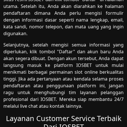
utama. Setelah itu, Anda akan diarahkan ke halaman
pendaftaran dimana Anda perlu mengisi formulir
dengan informasi dasar seperti nama lengkap, email,
kata sandi, nomor telepon, dan mata uang yang ingin
digunakan.
Selanjutnya, setelah mengisi semua informasi yang
diperlukan, klik tombol "Daftar" dan akun baru Anda
akan segera dibuat. Dengan akun tersebut, Anda dapat
langsung masuk ke platform IOSBET untuk mulai
menikmati berbagai permainan slot online berkualitas
tinggi. Jika ada pertanyaan atau kendala selama proses
pendaftaran atau penggunaan platform ini, jangan
ragu untuk menghubungi tim layanan pelanggan
profesional dari IOSBET. Mereka siap membantu 24/7
melalui live chat atau kontak lainnya.
Layanan Customer Service Terbaik
Dari IOSBET