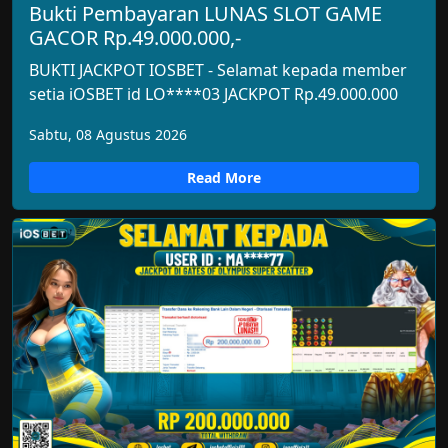
Bukti Pembayaran LUNAS SLOT GAME
GACOR Rp.49.000.000,-
BUKTI JACKPOT IOSBET - Selamat kepada member
setia iOSBET id LO****03 JACKPOT Rp.49.000.000
Sabtu, 08 Agustus 2026
Read More