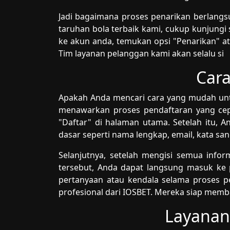
Jadi bagaimana proses penarikan berlangs
taruhan bola terbaik kami, cukup kunjungi
ke akun anda, temukan opsi "Penarikan" at
Tim layanan pelanggan kami akan selalu si
Cara
Apakah Anda mencari cara yang mudah untuk
menawarkan proses pendaftaran yang cep
"Daftar" di halaman utama. Setelah itu, 
dasar seperti nama lengkap, email, kata sa
Selanjutnya, setelah mengisi semua info
tersebut, Anda dapat langsung masuk ke p
pertanyaan atau kendala selama proses p
profesional dari IOSBET. Mereka siap memban
Layanan