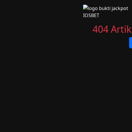
404 Arti