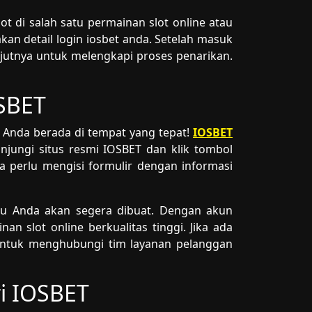
 di salah satu permainan slot online atau
an detail login iosbet anda. Setelah masuk
njutnya untuk melengkapi proses penarikan.
OSBET
a Anda berada di tempat yang tepat!
IOSBET
ungi situs resmi IOSBET dan klik tombol
a perlu mengisi formulir dengan informasi
aru Anda akan segera dibuat. Dengan akun
 slot online berkualitas tinggi. Jika ada
 untuk menghubungi tim layanan pelanggan
i IOSBET