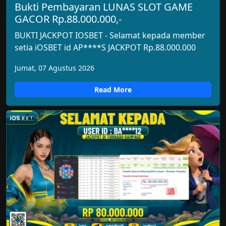
Bukti Pembayaran LUNAS SLOT GAME
GACOR Rp.88.000.000,-
BUKTI JACKPOT IOSBET - Selamat kepada member
setia iOSBET id AP****S JACKPOT Rp.88.000.000
Jumat, 07 Agustus 2026
Read More